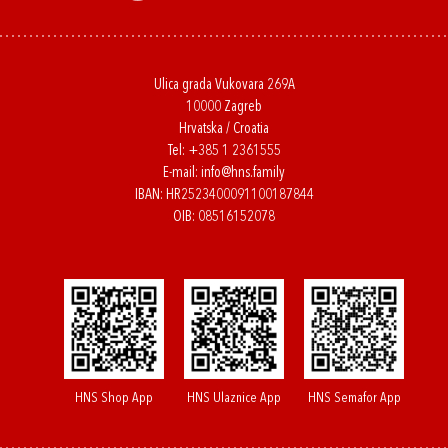
Ulica grada Vukovara 269A
10000 Zagreb
Hrvatska / Croatia
Tel:
+385 1 2361555
E-mail:
info@hns.family
IBAN: HR2523400091100187844
OIB: 08516152078
HNS Shop App
HNS Ulaznice App
HNS Semafor App