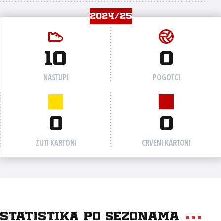
2024/25
10
0
NASTUPI
POGOTCI
0
0
ŽUTI KARTONI
CRVENI KARTONI
Statistika po sezonama