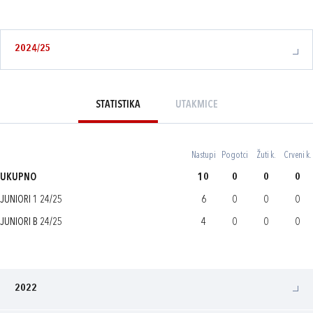
2024/25
STATISTIKA
UTAKMICE
Nastupi
Pogotci
Žuti k.
Crveni k.
UKUPNO
10
0
0
0
JUNIORI 1 24/25
6
0
0
0
JUNIORI B 24/25
4
0
0
0
2022