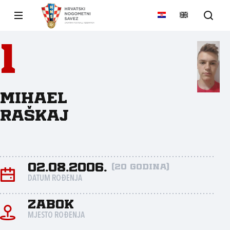
1
Mihael
Raškaj
02.08.2006.
(20 godina)
DATUM ROĐENJA
Zabok
MJESTO ROĐENJA