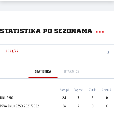
Statistika po sezonama
2021/22
STATISTIKA
UTAKMICE
Nastupi
Pogotci
Žuti k.
Crveni k.
UKUPNO
24
7
3
0
PRVA ŽNL NSŽSD 2021/2022
24
7
3
0