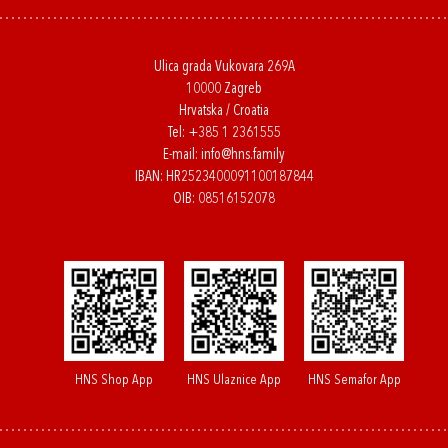
Ulica grada Vukovara 269A
10000 Zagreb
Hrvatska / Croatia
Tel:
+385 1 2361555
E-mail:
info@hns.family
IBAN: HR2523400091100187844
OIB: 08516152078
HNS Shop App
HNS Ulaznice App
HNS Semafor App