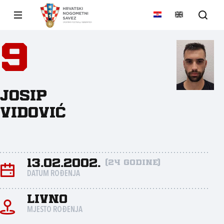
9
Josip
Vidović
13.02.2002.
(24 godine)
DATUM ROĐENJA
Livno
MJESTO ROĐENJA