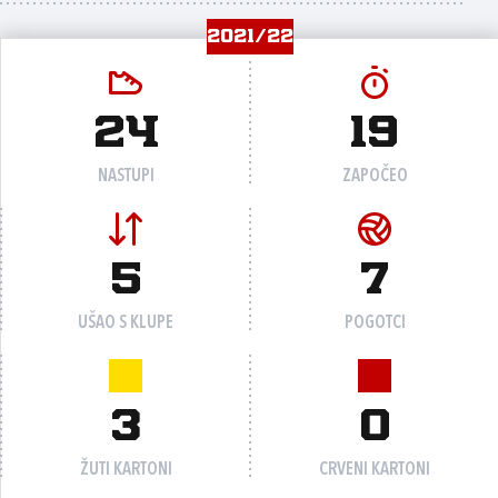
2021/22
24
19
NASTUPI
ZAPOČEO
5
7
UŠAO S KLUPE
POGOTCI
3
0
ŽUTI KARTONI
CRVENI KARTONI