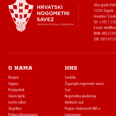
Ulica grada Vuk
10000 Zagreb
Hrvatska / Croati
Tel:
+385 1 23
E-mail:
info@hns
IBAN: HR2523
OIB: 08516152
O nama
HNS
Povijest
Središta
Uspjesi
Županijski nogometni savezi
Predsjednik
Suci
Glavni tajnik
Nogometna akademija
Izvršni odbor
Arbitražni sud
Skupština
Propisi i dokumenti HNS-a
Pristup informacijama
Licenciranje