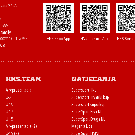
ovara 269A
a
61555
.family
HNS Shop App
HNS Ulaznice App
HNS Semaf
400091100187844
078
HNS.team
Natjecanja
A reprezentacija
Supersport HNL
U-21
Supersport Hrvatski kup
U-19
Supersport Superkup
U-17
SuperSport Prva NL
U-15
SuperSport Druga NL
A reprezentacija (Ž)
Magenta Liga
U-19 (Ž)
SuperSport HMNL