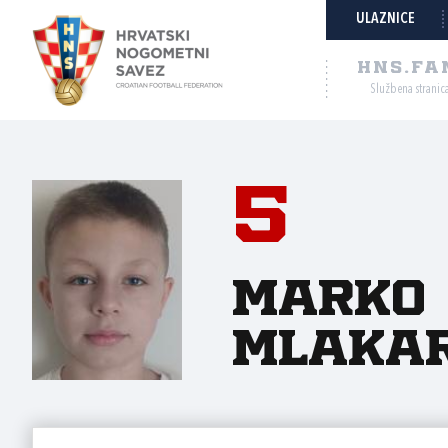
ULAZNICE
HNS.FA
Službena stranic
5
Marko
Mlaka