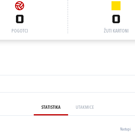
0
0
POGOTCI
ŽUTI KARTONI
STATISTIKA
UTAKMICE
Nastupi