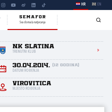
HR
EN
A
SEMAFOR
Sva domaća natjecanja
NK Slatina
TRENUTNI KLUB
30.04.2014.
(12 godina)
DATUM ROĐENJA
Virovitica
MJESTO ROĐENJA