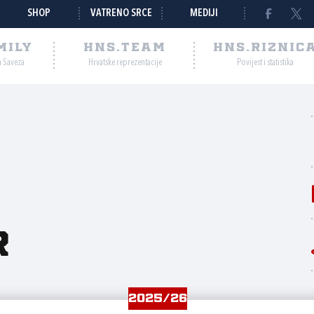
SHOP
VATRENO SRCE
MEDIJI
MILY
HNS.TEAM
HNS.RIZNIC
a Saveza
Hrvatske reprezentacije
Povijest i statistika
r
2025/26