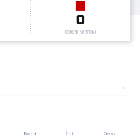
0
CRVENI KARTONI
Pogotci
Žuti k.
Crveni k.