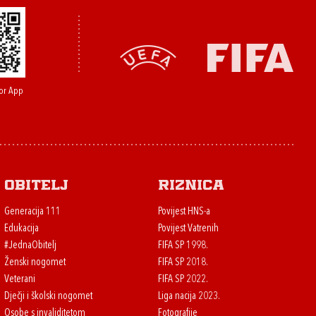
or App
Obitelj
Riznica
Generacija 111
Povijest HNS-a
Edukacija
Povijest Vatrenih
#JednaObitelj
FIFA SP 1998.
Ženski nogomet
FIFA SP 2018.
Veterani
FIFA SP 2022.
Dječji i školski nogomet
Liga nacija 2023.
Osobe s invaliditetom
Fotografije