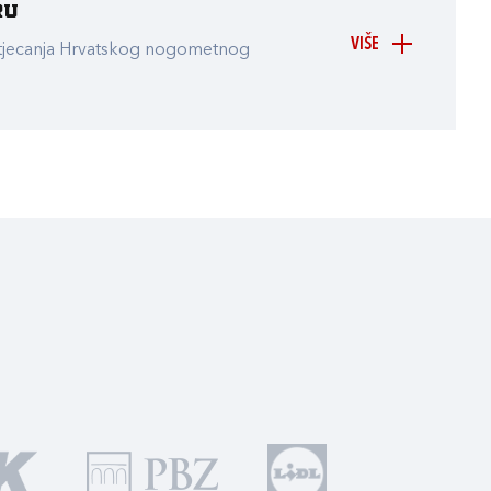
ru
VIŠE
atjecanja Hrvatskog nogometnog