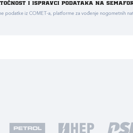
e točnost i ispravci podataka na Semafo
ualne podatke iz COMET-a, platforme za vođenje nogometnih n