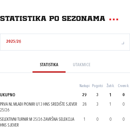
Statistika po sezonama
2025/26
STATISTIKA
UTAKMICE
Nastupi
Pogotci
Žuti k.
Crveni k.
UKUPNO
29
3
1
0
PRVA NL MLAĐI PIONIRI U13 HNS SREDIŠTE SJEVER
28
3
1
0
25/26
SELEKTIVNI TURNIR M 25/26 ZAVRŠNA SELEKCIJA
1
0
0
0
HNS SJEVER