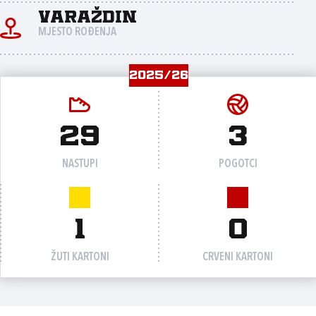
Varaždin
MJESTO ROĐENJA
2025/26
29
3
NASTUPI
POGOTCI
1
0
ŽUTI KARTONI
CRVENI KARTONI