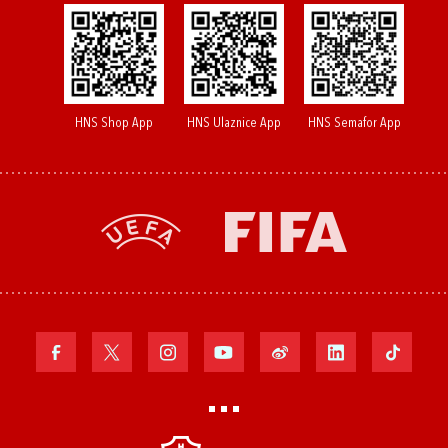
HNS Shop App
HNS Ulaznice App
HNS Semafor App