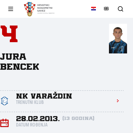
4
Jura
Bencek
NK Varaždin
TRENUTNI KLUB
28.02.2013.
(13 godina)
DATUM ROĐENJA