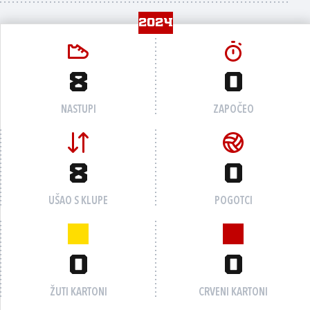
2024
8
0
NASTUPI
ZAPOČEO
8
0
UŠAO S KLUPE
POGOTCI
0
0
ŽUTI KARTONI
CRVENI KARTONI