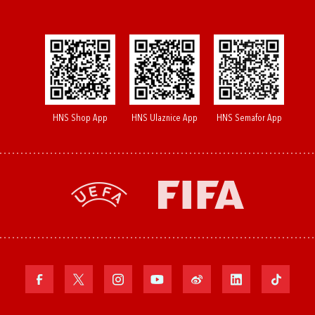
HNS Shop App
HNS Ulaznice App
HNS Semafor App