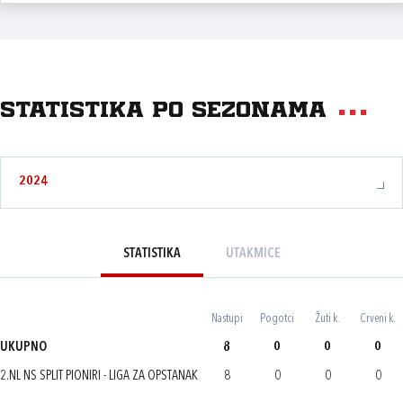
Statistika po sezonama
2024
STATISTIKA
UTAKMICE
Nastupi
Pogotci
Žuti k.
Crveni k.
UKUPNO
8
0
0
0
2.NL NS SPLIT PIONIRI - LIGA ZA OPSTANAK
8
0
0
0