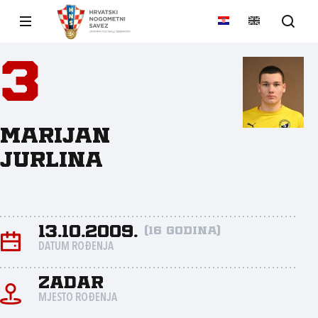
3
Marijan
Jurlina
13.10.2009.
(16 godina)
DATUM ROĐENJA
Zadar
MJESTO ROĐENJA