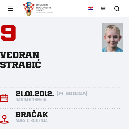
9
Vedran
Strabić
21.01.2012.
(14 godina)
DATUM ROĐENJA
Bračak
MJESTO ROĐENJA