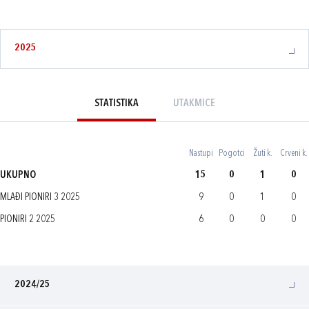
2025
STATISTIKA
UTAKMICE
Nastupi
Pogotci
Žuti k.
Crveni k.
UKUPNO
15
0
1
0
MLAĐI PIONIRI 3 2025
9
0
1
0
PIONIRI 2 2025
6
0
0
0
2024/25