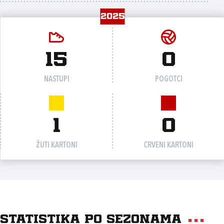
2025
15
0
NASTUPI
POGOTCI
1
0
ŽUTI KARTONI
CRVENI KARTONI
Statistika po sezonama