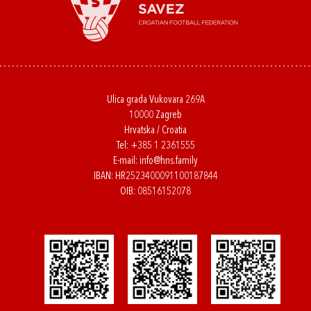
Ulica grada Vukovara 269A
10000 Zagreb
Hrvatska / Croatia
Tel:
+385 1 2361555
E-mail:
info@hns.family
IBAN: HR2523400091100187844
OIB: 08516152078