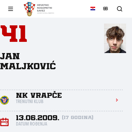
41
Jan
Maljković
NK Vrapče
TRENUTNI KLUB
13.06.2009.
(17 godina)
DATUM ROĐENJA