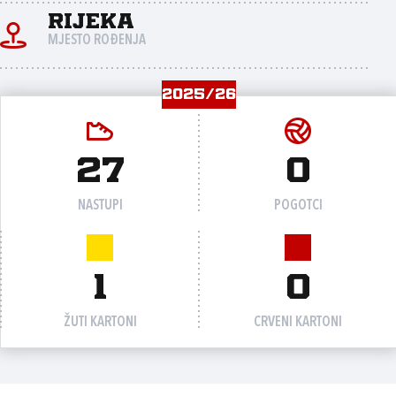
Rijeka
MJESTO ROĐENJA
2025/26
27
0
NASTUPI
POGOTCI
1
0
ŽUTI KARTONI
CRVENI KARTONI