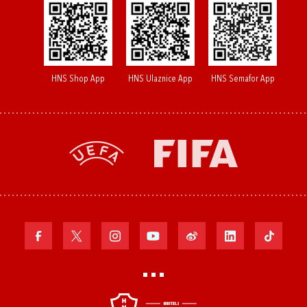
HNS Shop App
HNS Ulaznice App
HNS Semafor App