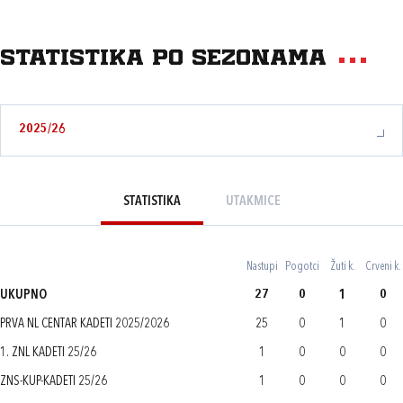
Statistika po sezonama
2025/26
STATISTIKA
UTAKMICE
Nastupi
Pogotci
Žuti k.
Crveni k.
UKUPNO
27
0
1
0
PRVA NL CENTAR KADETI 2025/2026
25
0
1
0
1. ZNL KADETI 25/26
1
0
0
0
ZNS-KUP-KADETI 25/26
1
0
0
0