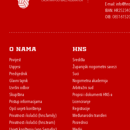
E-mail:
info@hns
IBAN: HR2523
OIB: 08516152
O nama
HNS
Povijest
Središta
Uspjesi
Županijski nogometni savezi
Predsjednik
Suci
Glavni tajnik
Nogometna akademija
Izvršni odbor
Arbitražni sud
Skupština
Propisi i dokumenti HNS-a
Pristup informacijama
Licenciranje
Opći uvjeti korištenja
Registracije
Privatnost i kolačići (hns.family)
Međunarodni transferi
Privatnost i kolačići (hns.team)
Posrednici
Uvjeti korištenja (app Semafor)
Mediji