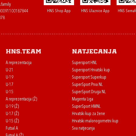
.family
HNS Shop App
HNS Ulaznice App
HNS Semaf
400091100187844
078
HNS.team
Natjecanja
A reprezentacija
Supersport HNL
U-21
Supersport Hrvatski kup
U-19
Supersport Superkup
U-17
SuperSport Prva NL
U-15
SuperSport Druga NL
A reprezentacija (Ž)
Magenta Liga
U-19 (Ž)
SuperSport HMNL
U-17 (Ž)
Hrvatski kup za žene
U-15 (Ž)
Hrvatski malonogometni kup
Futsal A
Sva natjecanja
Futsal A (Ž)