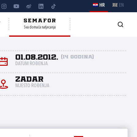
HR
EN
A
SEMAFOR
Sva domaća natjecanja
01.08.2012.
(14 godina)
DATUM ROĐENJA
Zadar
MJESTO ROĐENJA