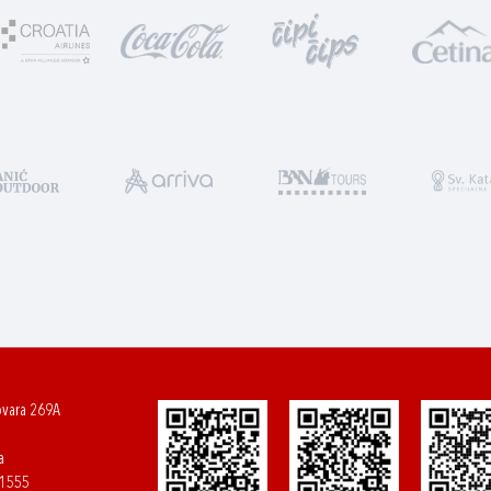
ovara 269A
a
61555