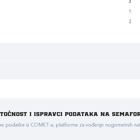
3
1
2
e točnost i ispravci podataka na Semafo
ualne podatke iz COMET-a, platforme za vođenje nogometnih n