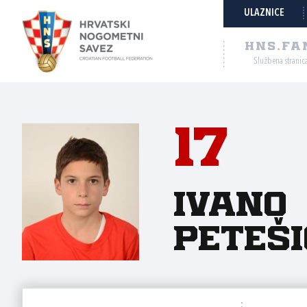
ULAZNICE
HNS.FA
Službena stranic
17
Ivano
Peteš