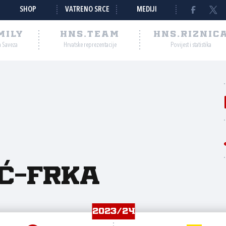
SHOP
VATRENO SRCE
MEDIJI
MILY
HNS.TEAM
HNS.RIZNIC
a Saveza
Hrvatske reprezentacije
Povijest i statistika
ić-Frka
2023/24