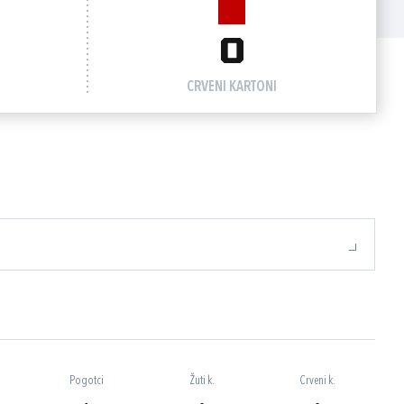
0
CRVENI KARTONI
Pogotci
Žuti k.
Crveni k.