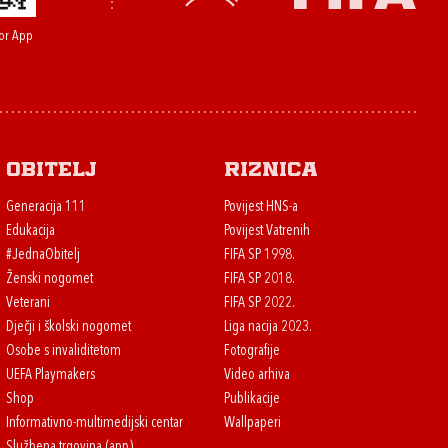
or App
Obitelj
Riznica
Generacija 111
Povijest HNS-a
Edukacija
Povijest Vatrenih
#JednaObitelj
FIFA SP 1998.
Ženski nogomet
FIFA SP 2018.
Veterani
FIFA SP 2022.
Dječji i školski nogomet
Liga nacija 2023.
Osobe s invaliditetom
Fotografije
UEFA Playmakers
Video arhiva
Shop
Publikacije
Informativno-multimedijski centar
Wallpaperi
Službena trgovina (app)