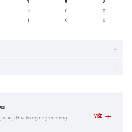
1
0
0
0
0
0
1
0
0
ru
VIŠE
atjecanja Hrvatskog nogometnog