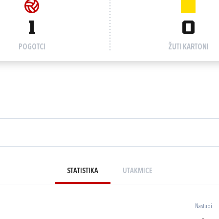
1
0
POGOTCI
ŽUTI KARTONI
STATISTIKA
UTAKMICE
Nastupi