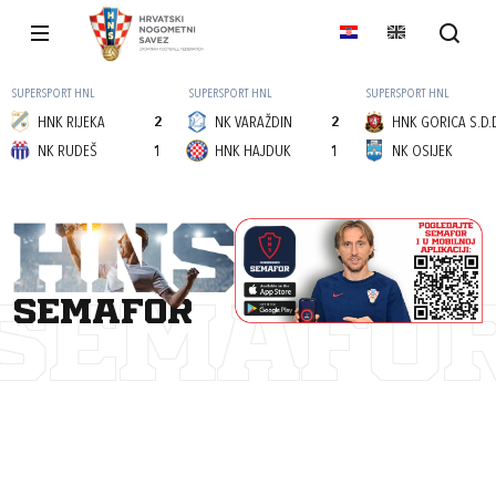
SUPERSPORT HNL
SUPERSPORT HNL
SUPERSPORT HNL
HNK RIJEKA
2
NK VARAŽDIN
2
HNK GORICA S.D.
NK RUDEŠ
1
HNK HAJDUK
1
NK OSIJEK
semafor
SEMAFO