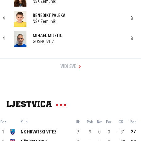
NŠK Zemunik
BENEDIKT PALEKA
4
8
NŠK Zemunik
MIHAEL MILETIĆ
4
8
GOSPIĆ 91 2
VIDI SVE
Ljestvica
Poz
Klub
Uk
Pob
Ner
Por
GR
Bod
1
NK HRVATSKI VITEZ
9
9
0
0
+31
27