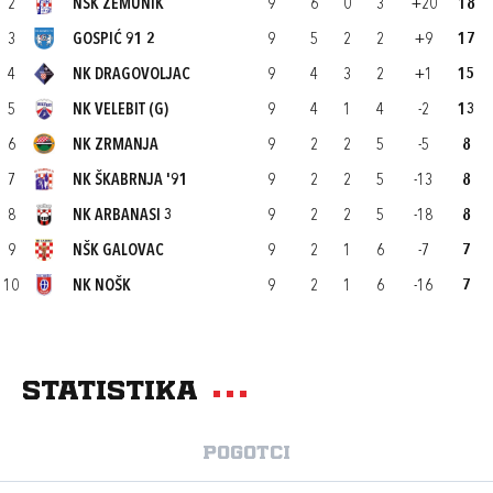
2
NŠK ZEMUNIK
9
6
0
3
+20
18
3
GOSPIĆ 91 2
9
5
2
2
+9
17
4
NK DRAGOVOLJAC
9
4
3
2
+1
15
5
NK VELEBIT (G)
9
4
1
4
-2
13
6
NK ZRMANJA
9
2
2
5
-5
8
7
NK ŠKABRNJA '91
9
2
2
5
-13
8
8
NK ARBANASI 3
9
2
2
5
-18
8
9
NŠK GALOVAC
9
2
1
6
-7
7
10
NK NOŠK
9
2
1
6
-16
7
Statistika
Pogotci