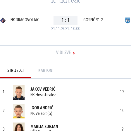
20.11.2021. 09:30
NK DRAGOVOLJAC
1
:
1
GOSPIĆ 91 2
21.11.2021. 10:00
VIDI SVE
STRIJELCI
KARTONI
JAKOV VEDRIĆ
1
12
NK Hrvatski vitez
IGOR ANDRIĆ
2
10
NK Velebit (G)
MARIJA SURJAN
3
9