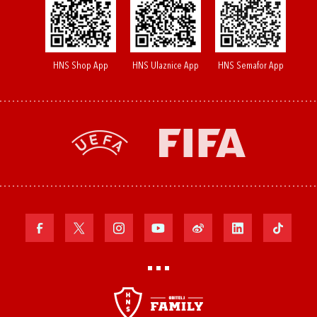
HNS Shop App
HNS Ulaznice App
HNS Semafor App