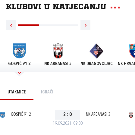
Klubovi u natjecanju
GOSPIĆ 91 2
NK ARBANASI 3
NK DRAGOVOLJAC
NK HRVAT
UTAKMICE
IGRAČI
GOSPIĆ 91 2
2
:
0
NK ARBANASI 3
19.09.2021. 09:00