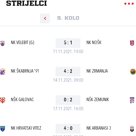
strijelci
9. kolo
NK VELEBIT (G)
5
:
1
NK NOŠK
11.11.2021. 19:00
NK ŠKABRNJA '91
4
:
2
NK ZRMANJA
14.11.2021. 09:00
NŠK GALOVAC
0
:
2
NŠK ZEMUNIK
17.11.2021. 16:00
NK HRVATSKI VITEZ
4
:
0
NK ARBANASI 3