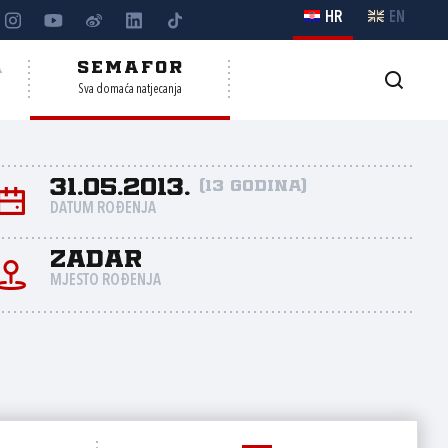
HR
EN
A
SEMAFOR
Sva domaća natjecanja
31.05.2013.
(13 godina)
DATUM ROĐENJA
Zadar
MJESTO ROĐENJA