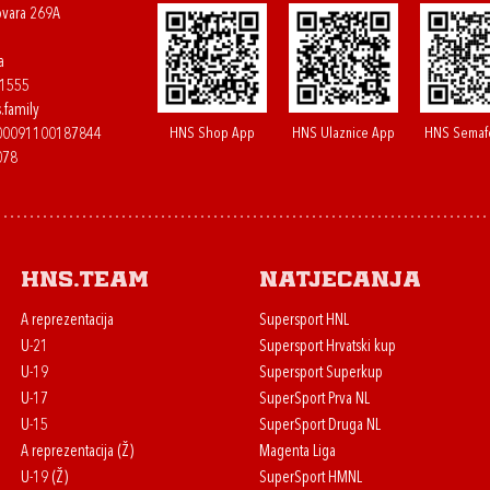
ovara 269A
a
61555
.family
HNS Shop App
HNS Ulaznice App
HNS Semaf
400091100187844
078
HNS.team
Natjecanja
A reprezentacija
Supersport HNL
U-21
Supersport Hrvatski kup
U-19
Supersport Superkup
U-17
SuperSport Prva NL
U-15
SuperSport Druga NL
A reprezentacija (Ž)
Magenta Liga
U-19 (Ž)
SuperSport HMNL