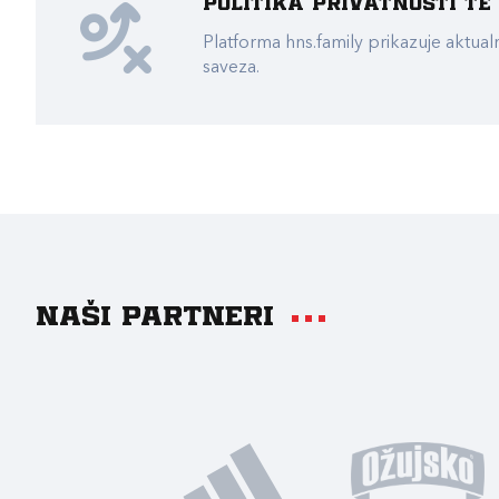
Politika privatnosti t
Platforma hns.family prikazuje akt
saveza.
Naši partneri