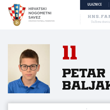
ULAZNICE
HNS.FA
Službena stranic
11
Petar
Balja