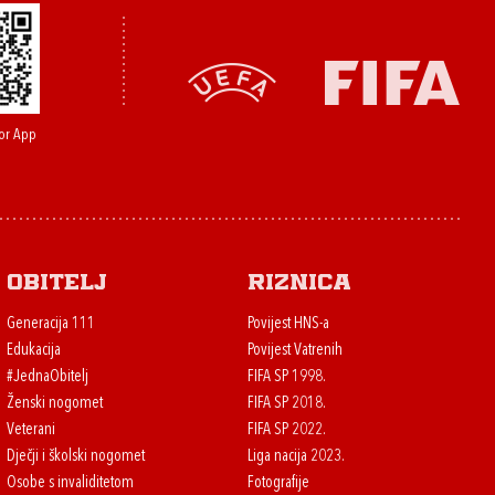
or App
Obitelj
Riznica
Generacija 111
Povijest HNS-a
Edukacija
Povijest Vatrenih
#JednaObitelj
FIFA SP 1998.
Ženski nogomet
FIFA SP 2018.
Veterani
FIFA SP 2022.
Dječji i školski nogomet
Liga nacija 2023.
Osobe s invaliditetom
Fotografije