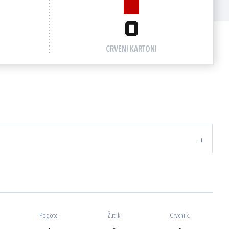
0
CRVENI KARTONI
Pogotci
Žuti k.
Crveni k.