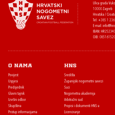
Ulica grada Vuk
10000 Zagreb
Hrvatska / Croati
Tel:
+385 1 23
E-mail:
info@hns
IBAN: HR2523
OIB: 08516152
O nama
HNS
Povijest
Središta
Uspjesi
Županijski nogometni savezi
Predsjednik
Suci
Glavni tajnik
Nogometna akademija
Izvršni odbor
Arbitražni sud
Skupština
Propisi i dokumenti HNS-a
Pristup informacijama
Licenciranje