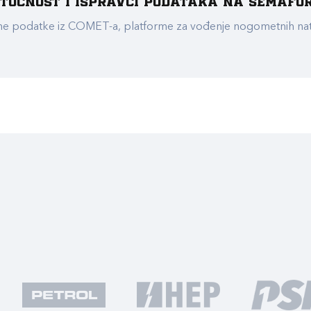
e točnost i ispravci podataka na Semafo
ualne podatke iz COMET-a, platforme za vođenje nogometnih n