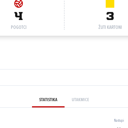
4
3
POGOTCI
ŽUTI KARTONI
STATISTIKA
UTAKMICE
Nastupi