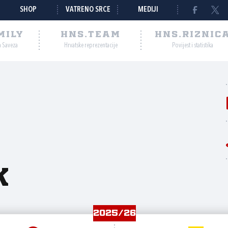
SHOP
VATRENO SRCE
MEDIJI
MILY
HNS.TEAM
HNS.RIZNIC
a Saveza
Hrvatske reprezentacije
Povijest i statistika
k
2025/26