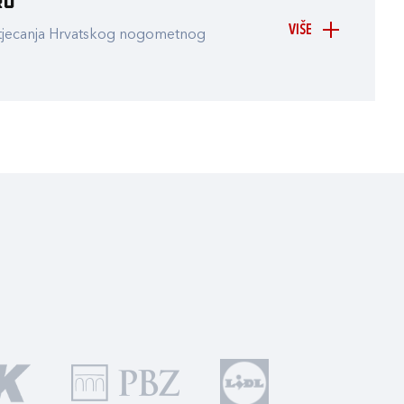
ru
VIŠE
atjecanja Hrvatskog nogometnog