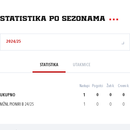
Statistika po sezonama
2024/25
STATISTIKA
UTAKMICE
Nastupi
Pogotci
Žuti k.
Crveni k.
UKUPNO
1
0
0
0
MŽNL PIONIRI B 24/25
1
0
0
0