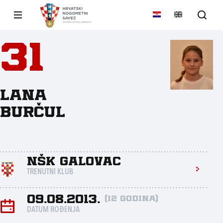
31
Lana
Burčul
NŠK Galovac
TRENUTNI KLUB
09.08.2013.
(12 godina)
DATUM ROĐENJA