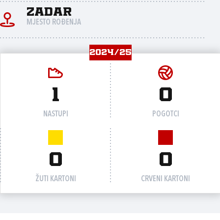
Zadar
MJESTO ROĐENJA
2024/25
1
0
NASTUPI
POGOTCI
0
0
ŽUTI KARTONI
CRVENI KARTONI