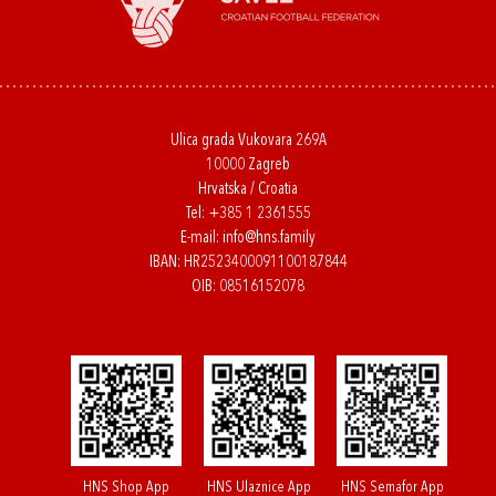
Ulica grada Vukovara 269A
10000 Zagreb
Hrvatska / Croatia
Tel:
+385 1 2361555
E-mail:
info@hns.family
IBAN: HR2523400091100187844
OIB: 08516152078
HNS Shop App
HNS Ulaznice App
HNS Semafor App