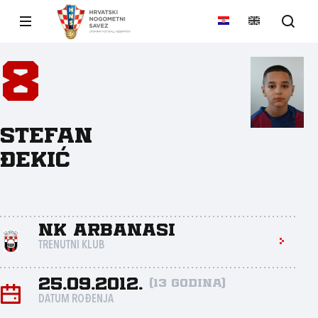
8
Stefan
Đekić
NK Arbanasi
TRENUTNI KLUB
25.09.2012.
(13 godina)
DATUM ROĐENJA