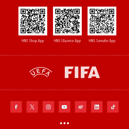
HNS Shop App
HNS Ulaznice App
HNS Semafor App