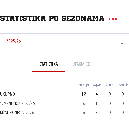
Statistika po sezonama
2025/26
STATISTIKA
UTAKMICE
Nastupi
Pogotci
Žuti k.
Crveni k.
UKUPNO
12
4
0
0
1. MŽNL PIONIRI 25/26
6
1
0
0
MŽNL PIONIRI A 25/26
6
3
0
0