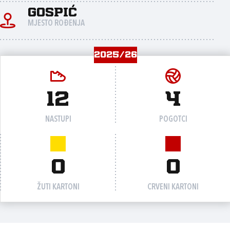
Gospić
MJESTO ROĐENJA
2025/26
12
4
NASTUPI
POGOTCI
0
0
ŽUTI KARTONI
CRVENI KARTONI