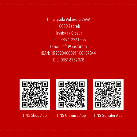
Ulica grada Vukovara 269A
10000 Zagreb
Hrvatska / Croatia
Tel:
+385 1 2361555
E-mail:
info@hns.family
IBAN: HR2523400091100187844
OIB: 08516152078
HNS Shop App
HNS Ulaznice App
HNS Semafor App