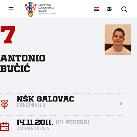
7
Antonio
Bučić
NŠK Galovac
TRENUTNI KLUB
14.11.2011.
(14 godina)
DATUM ROĐENJA