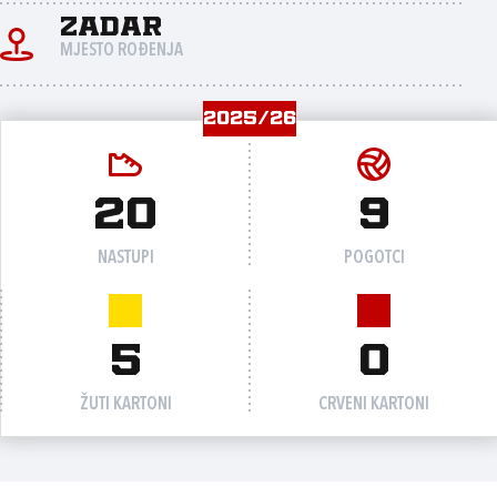
Zadar
MJESTO ROĐENJA
2025/26
20
9
NASTUPI
POGOTCI
5
0
ŽUTI KARTONI
CRVENI KARTONI