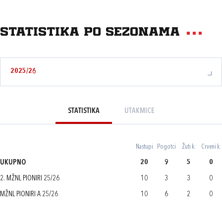
Statistika po sezonama
2025/26
STATISTIKA
UTAKMICE
Nastupi
Pogotci
Žuti k.
Crveni k.
UKUPNO
20
9
5
0
2. MŽNL PIONIRI 25/26
10
3
3
0
MŽNL PIONIRI A 25/26
10
6
2
0