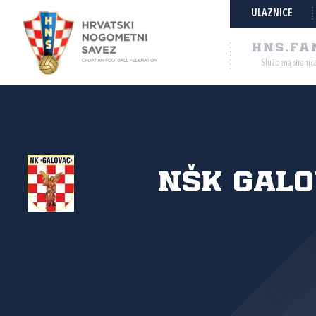
ULAZNICE
HNS.FA
Službena stranic
NŠK Galo