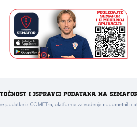
e točnost i ispravci podataka na Semafo
ualne podatke iz COMET-a, platforme za vođenje nogometnih n