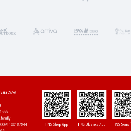
ovara 269A
a
61555
.family
HNS Shop App
HNS Ulaznice App
HNS Semaf
400091100187844