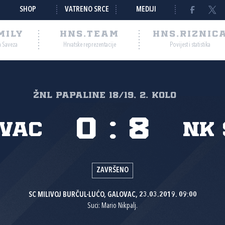
SHOP
VATRENO SRCE
MEDIJI
MILY
HNS.TEAM
HNS.RIZNIC
a Saveza
Hrvatske reprezentacije
Povijest i statistika
žnl papaline 18/19, 2. kolo
0
:
8
vac
NK
ZAVRŠENO
SC MILIVOJ BURČUL-LUĆO, GALOVAC, 23.03.2019. 09:00
Suci: Mario Nikpalj.