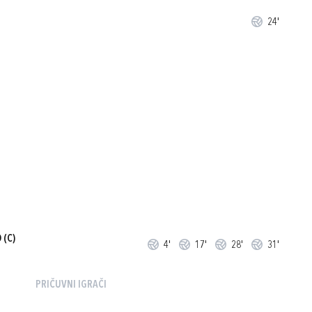
24'
O
(C)
4'
17'
28'
31'
PRIČUVNI IGRAČI