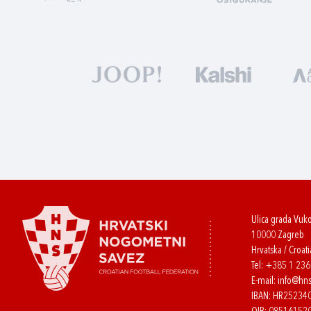
Ulica grada Vuk
10000 Zagreb
Hrvatska / Croati
Tel:
+385 1 23
E-mail:
info@hns
IBAN: HR2523