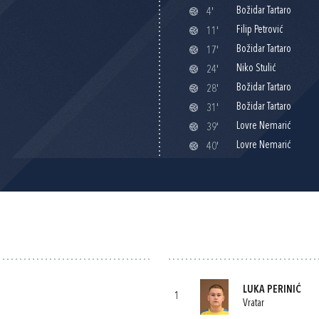
Božidar Tartaro
4'
Filip Petrović
11'
Božidar Tartaro
17'
Niko Stulić
24'
Božidar Tartaro
28'
Božidar Tartaro
31'
Lovre Nemarić
39'
Lovre Nemarić
40'
LUKA PERINIĆ
1
Vratar