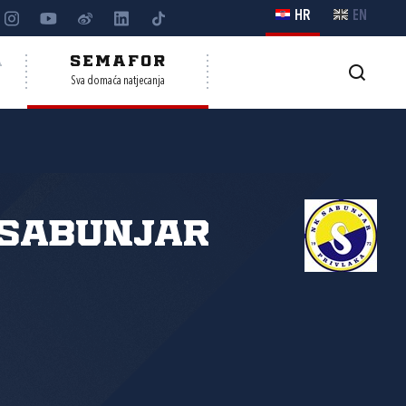
HR
EN
A
SEMAFOR
Sva domaća natjecanja
 Sabunjar