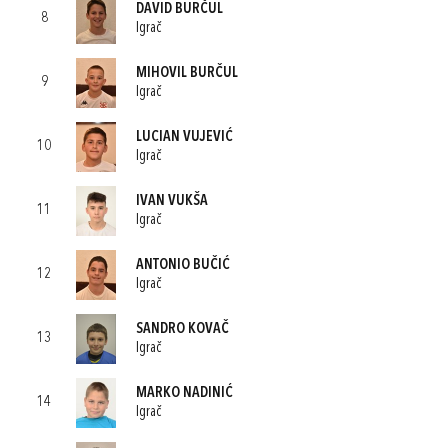
DAVID BURČUL
8
Igrač
MIHOVIL BURČUL
9
Igrač
LUCIAN VUJEVIĆ
10
Igrač
IVAN VUKŠA
11
Igrač
ANTONIO BUČIĆ
12
Igrač
SANDRO KOVAČ
13
Igrač
MARKO NADINIĆ
14
Igrač