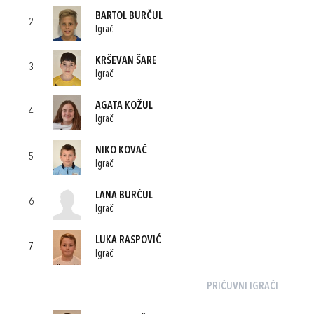
BARTOL BURČUL
2
Igrač
KRŠEVAN ŠARE
3
Igrač
AGATA KOŽUL
4
Igrač
NIKO KOVAČ
5
Igrač
LANA BURĆUL
6
Igrač
LUKA RASPOVIĆ
7
Igrač
PRIČUVNI IGRAČI