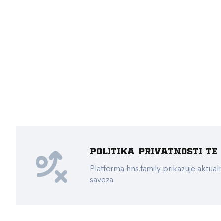
Politika privatnosti t
Platforma hns.family prikazuje akt
saveza.