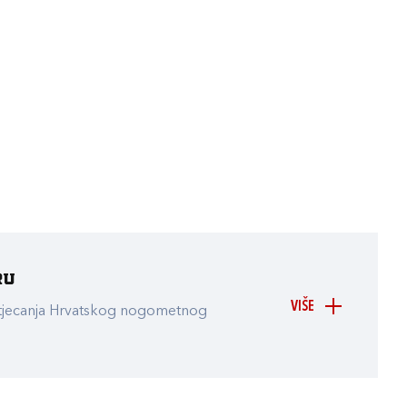
ru
VIŠE
atjecanja Hrvatskog nogometnog