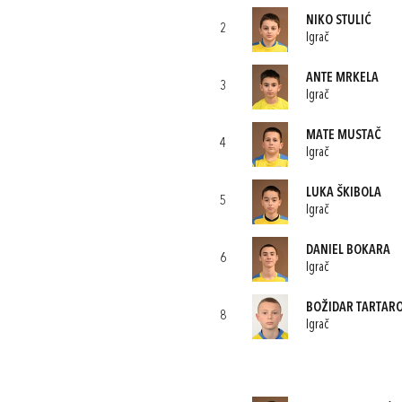
NIKO STULIĆ
2
Igrač
ANTE MRKELA
3
Igrač
MATE MUSTAČ
4
Igrač
LUKA ŠKIBOLA
5
Igrač
DANIEL BOKARA
6
Igrač
BOŽIDAR TARTAR
8
Igrač