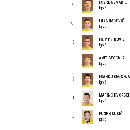
LOVRE NEMARIĆ
7
Igrač
LUKA RADOVIĆ
9
Igrač
FILIP PETROVIĆ
10
Igrač
ANTE BEGONJA
11
Igrač
FRANKO BEGONJA
13
Igrač
MARINO DVORSKI
14
Igrač
EUGEN BUBIĆ
15
Igrač