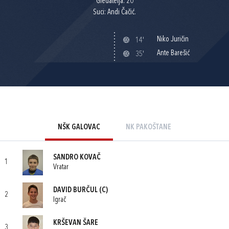
Gledatelja: 20
Suci: Andi Čačić.
Niko Juričin
14'
Ante Barešić
35'
NŠK GALOVAC
NK PAKOŠTANE
SANDRO KOVAČ
1
Vratar
DAVID BURČUL
(C)
2
Igrač
KRŠEVAN ŠARE
3