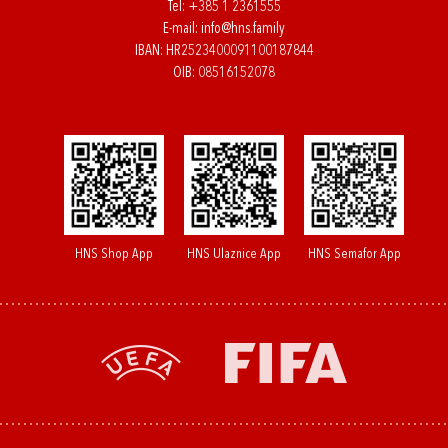
Tel:
+385 1 2361555
E-mail:
info@hns.family
IBAN: HR2523400091100187844
OIB: 08516152078
HNS Shop App
HNS Ulaznice App
HNS Semafor App