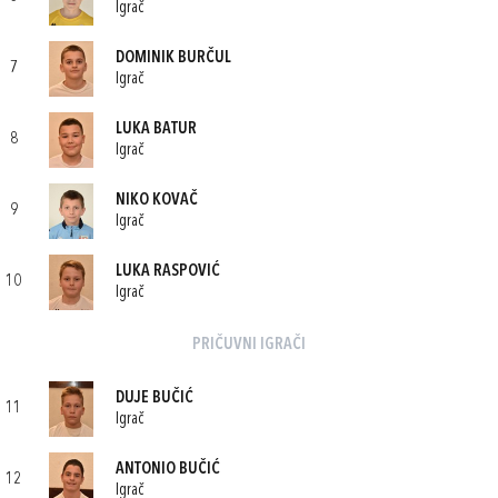
Igrač
DOMINIK BURČUL
7
Igrač
LUKA BATUR
8
Igrač
NIKO KOVAČ
9
Igrač
LUKA RASPOVIĆ
10
Igrač
PRIČUVNI IGRAČI
DUJE BUČIĆ
11
Igrač
ANTONIO BUČIĆ
12
Igrač