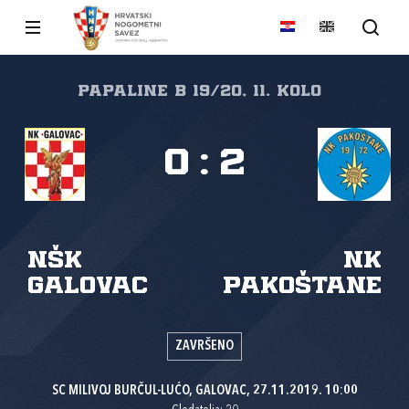
papaline B 19/20, 11. kolo
0
:
2
NŠK
NK
Galovac
Pakoštane
ZAVRŠENO
SC MILIVOJ BURČUL-LUĆO, GALOVAC, 27.11.2019. 10:00