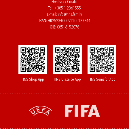
Hrvatska / Croatia
Tel:
+385 1 2361555
E-mail:
info@hns.family
IBAN: HR2523400091100187844
OIB: 08516152078
HNS Shop App
HNS Ulaznice App
HNS Semafor App