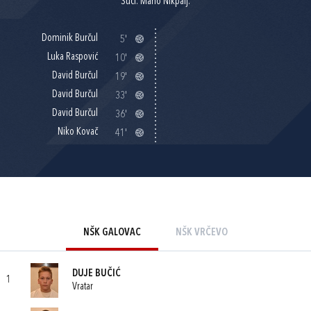
Suci: Mario Nikpalj.
Dominik Burčul
5'
Luka Raspović
10'
David Burčul
19'
David Burčul
33'
David Burčul
36'
Niko Kovač
41'
NŠK GALOVAC
NŠK VRČEVO
DUJE BUČIĆ
1
Vratar