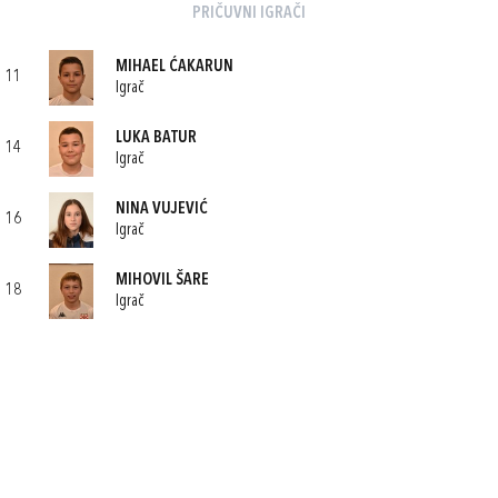
PRIČUVNI IGRAČI
MIHAEL ĆAKARUN
11
Igrač
LUKA BATUR
14
Igrač
NINA VUJEVIĆ
16
Igrač
MIHOVIL ŠARE
18
Igrač