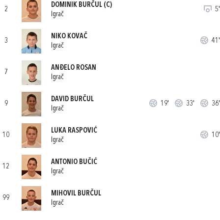
DOMINIK BURČUL
(C)
2
5'
Igrač
NIKO KOVAČ
3
41'
Igrač
ANĐELO ROSAN
7
Igrač
DAVID BURČUL
9
19'
33'
36'
Igrač
LUKA RASPOVIĆ
10
10'
Igrač
ANTONIO BUČIĆ
12
Igrač
MIHOVIL BURČUL
99
Igrač