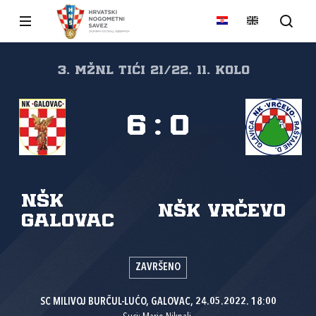
3. MŽNL TIĆI 21/22, 11. kolo
6
:
0
NŠK
NŠK Vrčevo
Galovac
ZAVRŠENO
SC MILIVOJ BURČUL-LUĆO, GALOVAC, 24.05.2022. 18:00