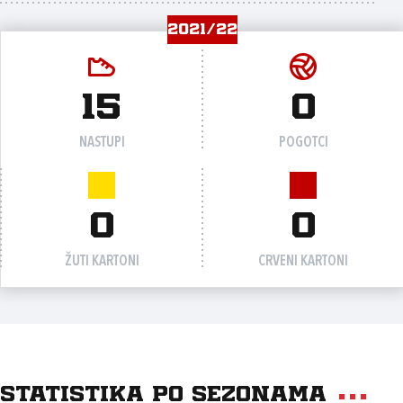
2021/22
15
0
NASTUPI
POGOTCI
0
0
ŽUTI KARTONI
CRVENI KARTONI
Statistika po sezonama