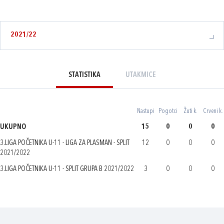
2021/22
STATISTIKA
UTAKMICE
Nastupi
Pogotci
Žuti k.
Crveni k.
UKUPNO
15
0
0
0
3.LIGA POČETNIKA U-11 - LIGA ZA PLASMAN - SPLIT
12
0
0
0
2021/2022
3.LIGA POČETNIKA U-11 - SPLIT GRUPA B 2021/2022
3
0
0
0