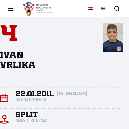
4
Ivan
Vrlika
22.01.2011.
(15 godina)
DATUM ROĐENJA
Split
MJESTO ROĐENJA