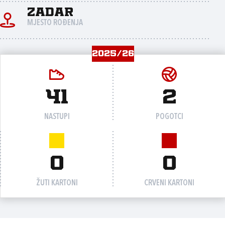
Zadar
MJESTO ROĐENJA
2025/26
41
2
NASTUPI
POGOTCI
0
0
ŽUTI KARTONI
CRVENI KARTONI