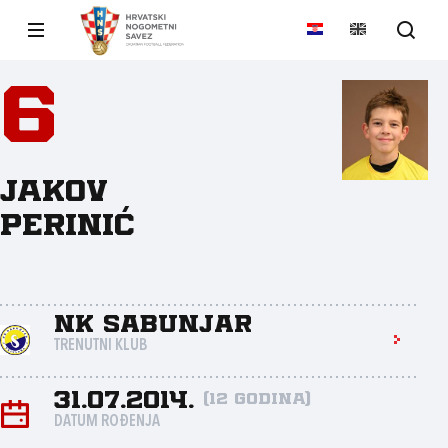
6
Jakov
Perinić
NK Sabunjar
TRENUTNI KLUB
31.07.2014.
(12 godina)
DATUM ROĐENJA