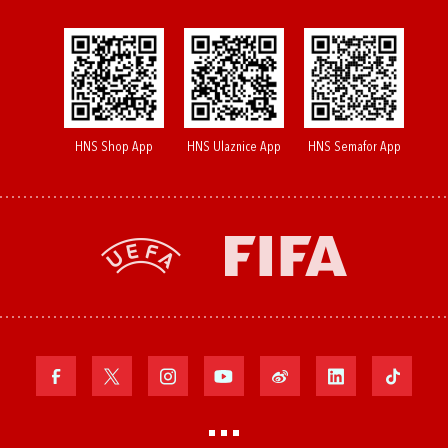
HNS Shop App
HNS Ulaznice App
HNS Semafor App