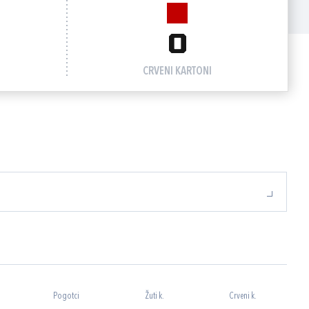
0
CRVENI KARTONI
Pogotci
Žuti k.
Crveni k.