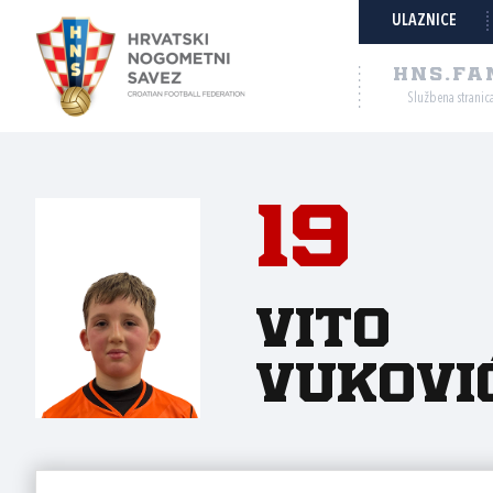
ULAZNICE
HNS.FA
Službena stranic
19
Vito
Vukovi