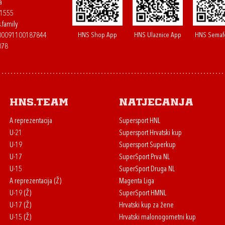
a
61555
.family
HNS Shop App
HNS Ulaznice App
HNS Semaf
400091100187844
078
HNS.team
Natjecanja
A reprezentacija
Supersport HNL
U-21
Supersport Hrvatski kup
U-19
Supersport Superkup
U-17
SuperSport Prva NL
U-15
SuperSport Druga NL
A reprezentacija (Ž)
Magenta Liga
U-19 (Ž)
SuperSport HMNL
U-17 (Ž)
Hrvatski kup za žene
U-15 (Ž)
Hrvatski malonogometni kup