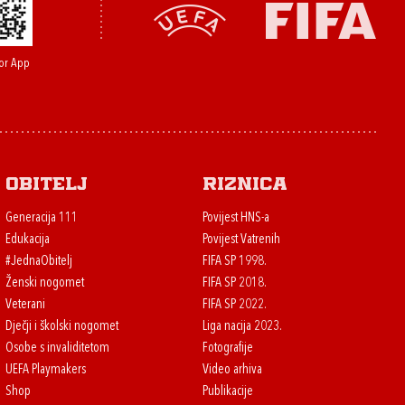
or App
Obitelj
Riznica
Generacija 111
Povijest HNS-a
Edukacija
Povijest Vatrenih
#JednaObitelj
FIFA SP 1998.
Ženski nogomet
FIFA SP 2018.
Veterani
FIFA SP 2022.
Dječji i školski nogomet
Liga nacija 2023.
Osobe s invaliditetom
Fotografije
UEFA Playmakers
Video arhiva
Shop
Publikacije