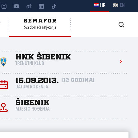
HR
EN
A
SEMAFOR
Sva domaća natjecanja
HNK Šibenik
TRENUTNI KLUB
15.09.2013.
(12 godina)
DATUM ROĐENJA
Šibenik
MJESTO ROĐENJA