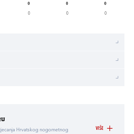
0
0
0
0
0
0
ru
VIŠE
atjecanja Hrvatskog nogometnog