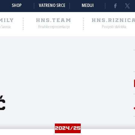
SHOP
VATRENO SRCE
MEDIJI
MILY
HNS.TEAM
HNS.RIZNIC
a Saveza
Hrvatske reprezentacije
Povijest i statistika
ć
2024/25