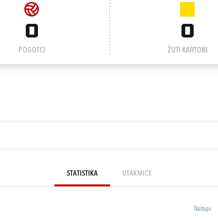
0
0
POGOTCI
ŽUTI KARTONI
STATISTIKA
UTAKMICE
Nastupi