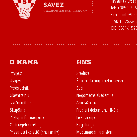
Hrvatska / Croati
Tel:
+385 1 23
E-mail:
info@hns
IBAN: HR2523
OIB: 08516152
O nama
HNS
Povijest
Središta
Uspjesi
Županijski nogometni savezi
Predsjednik
Suci
Glavni tajnik
Nogometna akademija
Izvršni odbor
Arbitražni sud
Skupština
Propisi i dokumenti HNS-a
Pristup informacijama
Licenciranje
Opći uvjeti korištenja
Registracije
Privatnost i kolačići (hns.family)
Međunarodni transferi