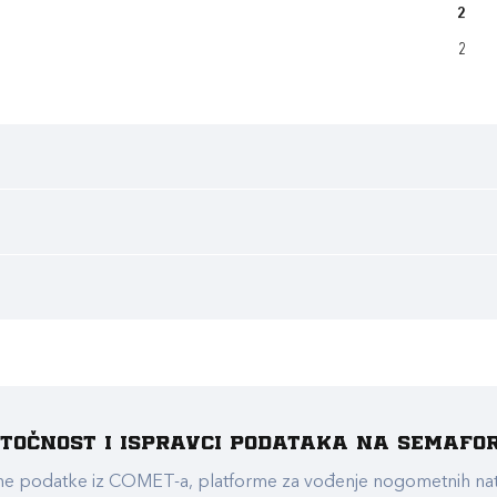
2
2
e točnost i ispravci podataka na Semafo
ualne podatke iz COMET-a, platforme za vođenje nogometnih n