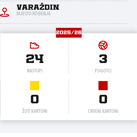
Varaždin
MJESTO ROĐENJA
2025/26
24
3
NASTUPI
POGOTCI
0
0
ŽUTI KARTONI
CRVENI KARTONI