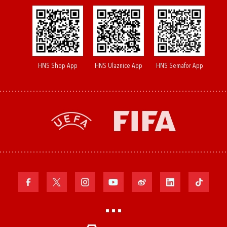
HNS Shop App
HNS Ulaznice App
HNS Semafor App