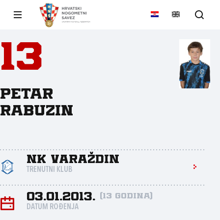
13
Petar
Rabuzin
NK Varaždin
TRENUTNI KLUB
03.01.2013.
(13 godina)
DATUM ROĐENJA