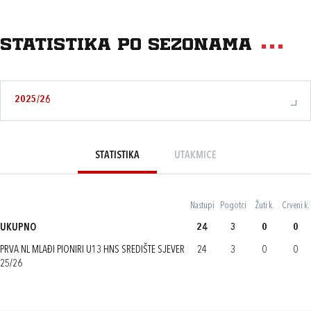
Statistika po sezonama
2025/26
STATISTIKA
UTAKMICE
Nastupi
Pogotci
Žuti k.
Crveni k.
UKUPNO
24
3
0
0
PRVA NL MLAĐI PIONIRI U13 HNS SREDIŠTE SJEVER
24
3
0
0
25/26