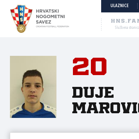
ULAZNICE
HNS.FA
Službena stranic
20
Duje
Marovi