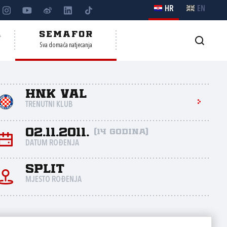
HR
EN
A
SEMAFOR
Sva domaća natjecanja
HNK Val
TRENUTNI KLUB
02.11.2011.
(14 godina)
DATUM ROĐENJA
Split
MJESTO ROĐENJA