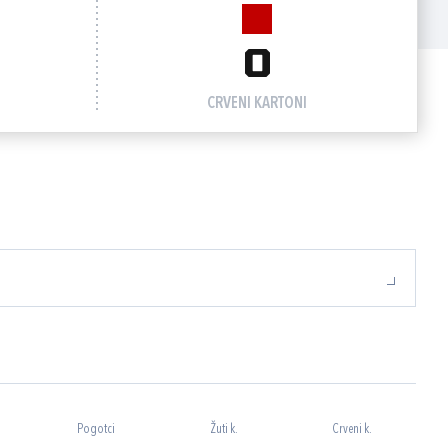
0
CRVENI KARTONI
Pogotci
Žuti k.
Crveni k.