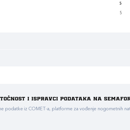
5
5
e točnost i ispravci podataka na Semafo
ualne podatke iz COMET-a, platforme za vođenje nogometnih n