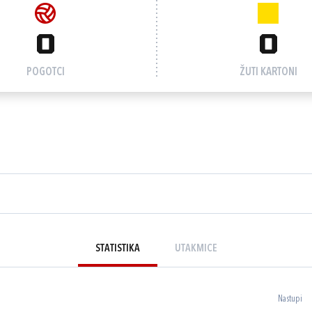
0
0
POGOTCI
ŽUTI KARTONI
STATISTIKA
UTAKMICE
Nastupi