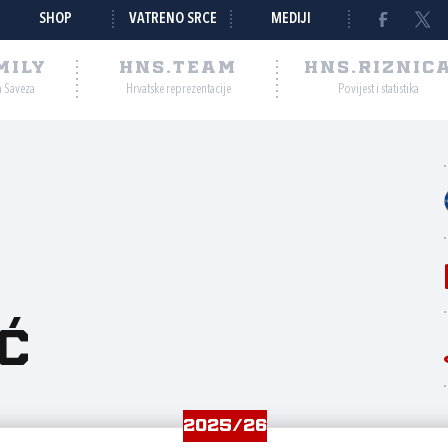
SHOP
VATRENO SRCE
MEDIJI
MILY
HNS.TEAM
HNS.RIZNIC
a Saveza
Hrvatske reprezentacije
Povijest i statistika
ć
2025/26