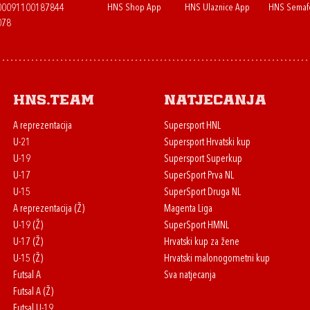
HNS Shop App
HNS Ulaznice App
HNS Semaf
400091100187844
078
HNS.team
Natjecanja
A reprezentacija
Supersport HNL
U-21
Supersport Hrvatski kup
U-19
Supersport Superkup
U-17
SuperSport Prva NL
U-15
SuperSport Druga NL
A reprezentacija (Ž)
Magenta Liga
U-19 (Ž)
SuperSport HMNL
U-17 (Ž)
Hrvatski kup za žene
U-15 (Ž)
Hrvatski malonogometni kup
Futsal A
Sva natjecanja
Futsal A (Ž)
Futsal U-19