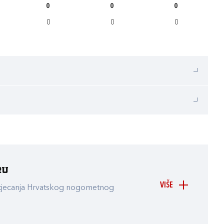
0
0
0
0
0
0
ru
VIŠE
atjecanja Hrvatskog nogometnog