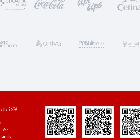
ovara 269A
a
61555
.family