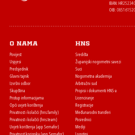
IBAN: HR2523
OIB: 08516152
O nama
HNS
Povijest
Središta
Uspjesi
Županijski nogometni savezi
Predsjednik
Suci
Glavni tajnik
Nogometna akademija
Izvršni odbor
Arbitražni sud
Skupština
Propisi i dokumenti HNS-a
Pristup informacijama
Licenciranje
Opći uvjeti korištenja
Registracije
Privatnost i kolačići (hns.family)
Međunarodni transferi
Privatnost i kolačići (hns.team)
Posrednici
Uvjeti korištenja (app Semafor)
Mediji
Privatnost korisnika (app Semafor)
Logotipi