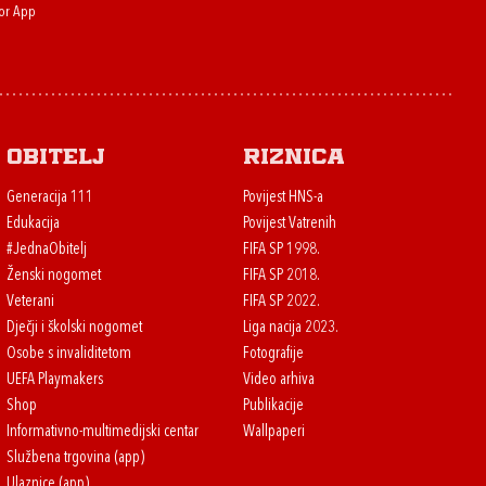
or App
Obitelj
Riznica
Generacija 111
Povijest HNS-a
Edukacija
Povijest Vatrenih
#JednaObitelj
FIFA SP 1998.
Ženski nogomet
FIFA SP 2018.
Veterani
FIFA SP 2022.
Dječji i školski nogomet
Liga nacija 2023.
Osobe s invaliditetom
Fotografije
UEFA Playmakers
Video arhiva
Shop
Publikacije
Informativno-multimedijski centar
Wallpaperi
Službena trgovina (app)
Ulaznice (app)