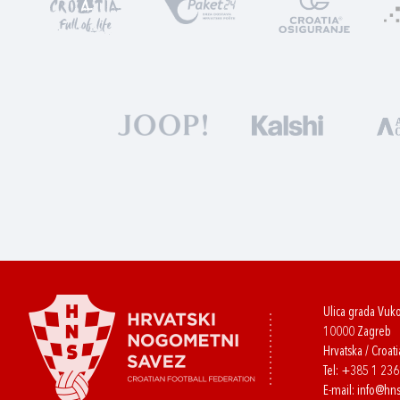
Ulica grada Vuk
10000 Zagreb
Hrvatska / Croati
Tel:
+385 1 23
E-mail:
info@hns