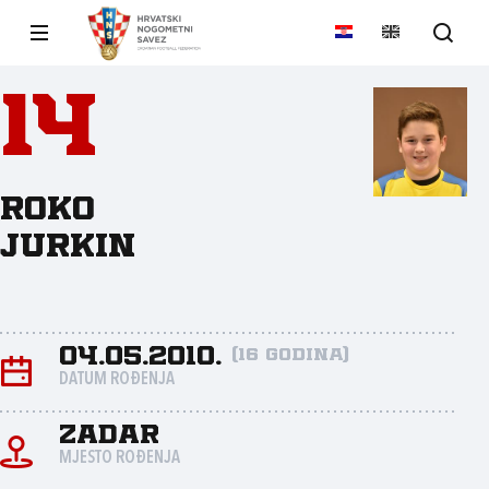
14
Roko
Jurkin
04.05.2010.
(16 godina)
DATUM ROĐENJA
Zadar
MJESTO ROĐENJA