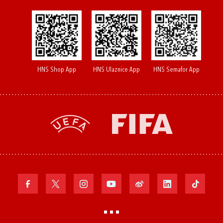
HNS Shop App
HNS Ulaznice App
HNS Semafor App