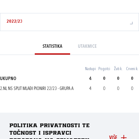
2022/23
STATISTIKA
UTAKMICE
Nastupi
Pogotci
Žuti k.
Crveni k.
UKUPNO
4
0
0
0
2.NL NS SPLIT MLAĐI PIONIRI 22/23 - GRUPA A
4
0
0
0
Politika privatnosti te
točnost i ispravci
VIŠE