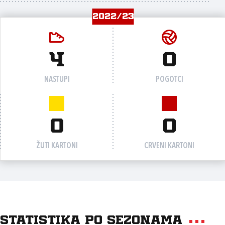
2022/23
4
0
NASTUPI
POGOTCI
0
0
ŽUTI KARTONI
CRVENI KARTONI
Statistika po sezonama