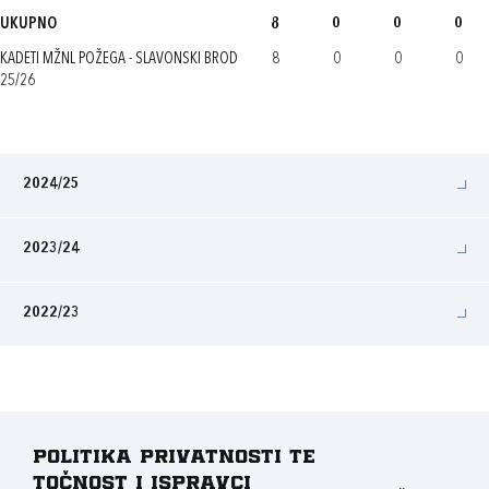
UKUPNO
8
0
0
0
KADETI MŽNL POŽEGA - SLAVONSKI BROD
8
0
0
0
25/26
2024/25
2023/24
2022/23
Politika privatnosti te
točnost i ispravci