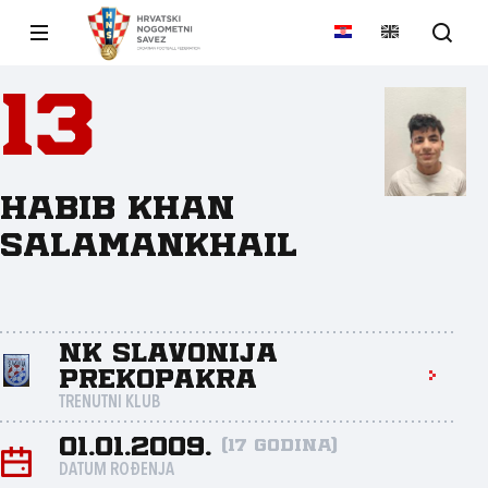
13
Habib Khan
Salamankhail
NK Slavonija
Prekopakra
TRENUTNI KLUB
01.01.2009.
(17 godina)
DATUM ROĐENJA