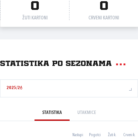
0
0
ŽUTI KARTONI
CRVENI KARTONI
Statistika po sezonama
2025/26
STATISTIKA
UTAKMICE
Nastupi
Pogotci
Žuti k.
Crveni k.