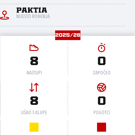
Paktia
MJESTO ROĐENJA
2025/26
8
0
NASTUPI
ZAPOČEO
8
0
UŠAO S KLUPE
POGOTCI