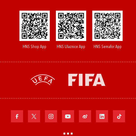
HNS Shop App
HNS Ulaznice App
HNS Semafor App