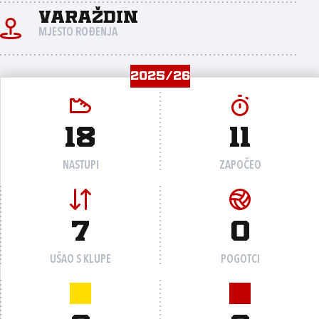
Varaždin
MJESTO ROĐENJA
2025/26
18
11
NASTUPI
ZAPOČEO
7
0
UŠAO S KLUPE
POGOTCI