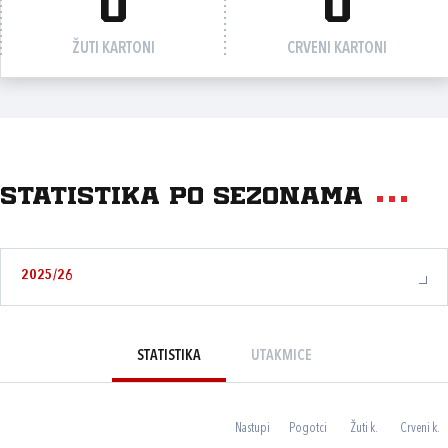
0
0
ŽUTI KARTONI
CRVENI KARTONI
Statistika po sezonama
2025/26
STATISTIKA
UTAKMICE
Nastupi
Pogotci
Žuti k.
Crveni k.