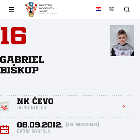
16
Gabriel
Biškup
NK Čevo
TRENUTNI KLUB
06.09.2012.
(13 godina)
DATUM ROĐENJA