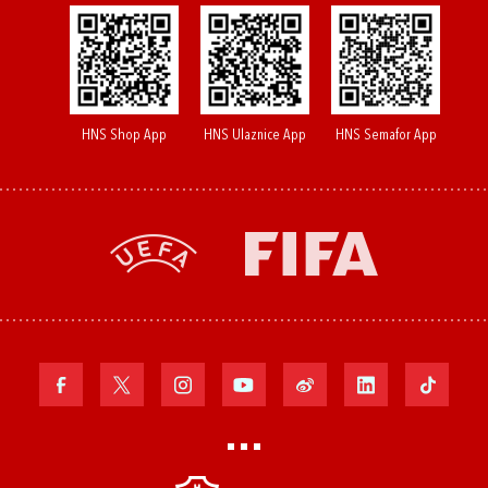
HNS Shop App
HNS Ulaznice App
HNS Semafor App