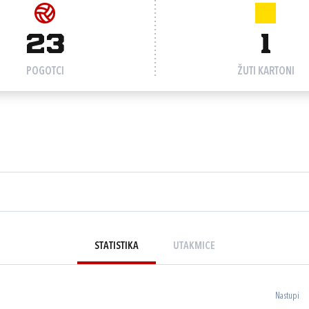
23
1
POGOTCI
ŽUTI KARTONI
STATISTIKA
UTAKMICE
Nastupi