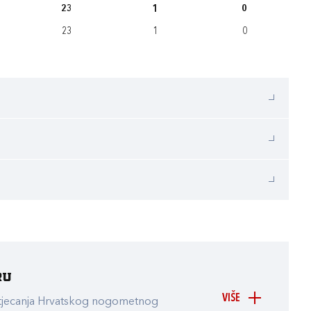
23
1
0
23
1
0
ru
VIŠE
atjecanja Hrvatskog nogometnog