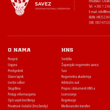
Hrvatska / Croati
Tel:
+385 1 23
E-mail:
info@hns
IBAN: HR2523
OIB: 08516152
O nama
HNS
Povijest
Središta
Uspjesi
Županijski nogometni savezi
Predsjednik
Suci
Glavni tajnik
Nogometna akademija
Izvršni odbor
Arbitražni sud
Skupština
Propisi i dokumenti HNS-a
Pristup informacijama
Licenciranje
Opći uvjeti korištenja
Registracije
Privatnost i kolačići (hns.family)
Međunarodni transferi