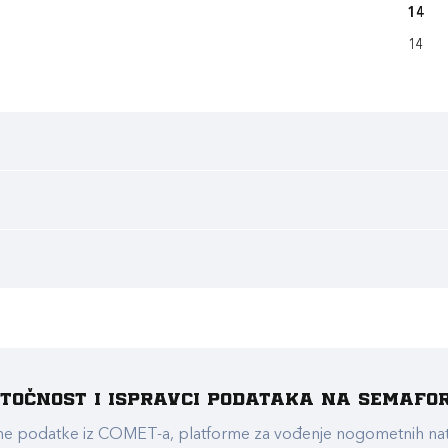
14
14
e točnost i ispravci podataka na Semafo
ualne podatke iz COMET-a, platforme za vođenje nogometnih n