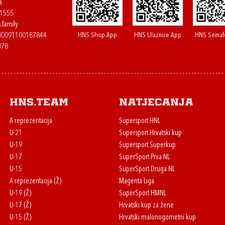
a
61555
.family
HNS Shop App
HNS Ulaznice App
HNS Semaf
400091100187844
078
HNS.team
Natjecanja
A reprezentacija
Supersport HNL
U-21
Supersport Hrvatski kup
U-19
Supersport Superkup
U-17
SuperSport Prva NL
U-15
SuperSport Druga NL
A reprezentacija (Ž)
Magenta Liga
U-19 (Ž)
SuperSport HMNL
U-17 (Ž)
Hrvatski kup za žene
U-15 (Ž)
Hrvatski malonogometni kup