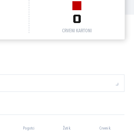
0
CRVENI KARTONI
Pogotci
Žuti k.
Crveni k.