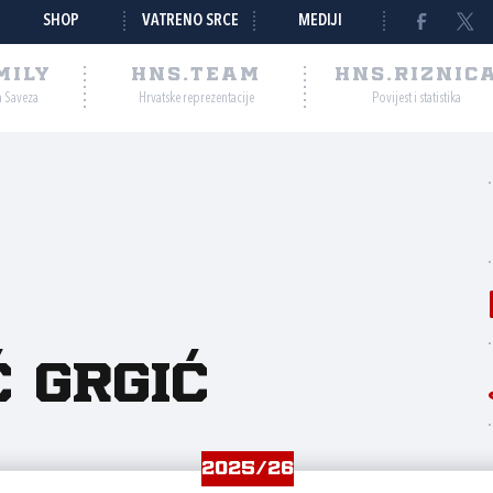
SHOP
VATRENO SRCE
MEDIJI
MILY
HNS.TEAM
HNS.RIZNIC
a Saveza
Hrvatske reprezentacije
Povijest i statistika
ć Grgić
2025/26