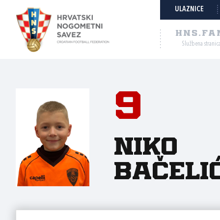
ULAZNICE
HNS.FA
Službena stranic
9
Niko
Bačeli