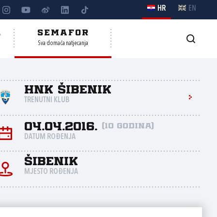
HR
EN
A
SEMAFOR
Sva domaća natjecanja
HNK Šibenik
TRENUTNI KLUB
04.04.2016.
(10 godina)
DATUM ROĐENJA
Šibenik
MJESTO ROĐENJA