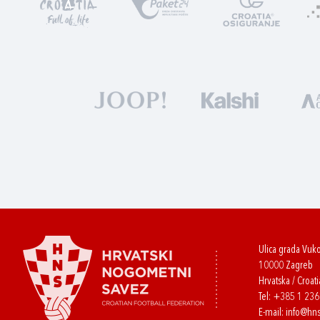
Ulica grada Vuk
10000 Zagreb
Hrvatska / Croati
Tel:
+385 1 23
E-mail:
info@hns