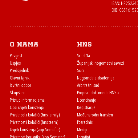
IBAN: HR2523
OIB: 08516152
O nama
HNS
Povijest
Središta
Uspjesi
Županijski nogometni savezi
Predsjednik
Suci
Glavni tajnik
Nogometna akademija
Izvršni odbor
Arbitražni sud
Skupština
Propisi i dokumenti HNS-a
Pristup informacijama
Licenciranje
Opći uvjeti korištenja
Registracije
Privatnost i kolačići (hns.family)
Međunarodni transferi
Privatnost i kolačići (hns.team)
Posrednici
Uvjeti korištenja (app Semafor)
Mediji
Privatnost korisnika (app Semafor)
Logotipi