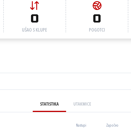
0
0
UŠAO S KLUPE
POGOTCI
STATISTIKA
UTAKMICE
Nastupi
Započeo