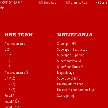
HNS Shop App
HNS Ulaznice App
HNS Semaf
400091100187844
078
HNS.team
Natjecanja
A reprezentacija
Supersport HNL
U-21
Supersport Hrvatski kup
U-19
Supersport Superkup
U-17
SuperSport Prva NL
U-15
SuperSport Druga NL
A reprezentacija (Ž)
Magenta Liga
U-19 (Ž)
SuperSport HMNL
U-17 (Ž)
Hrvatski kup za žene
U-15 (Ž)
Hrvatski malonogometni kup
Futsal A
Sva natjecanja
Futsal A (Ž)
Futsal U-19