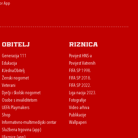
or App
Obitelj
Riznica
Generacija 111
Povijest HNS-a
Edukacija
Povijest Vatrenih
#JednaObitelj
FIFA SP 1998.
Ženski nogomet
FIFA SP 2018.
Veterani
FIFA SP 2022.
Dječji i školski nogomet
Liga nacija 2023.
Osobe s invaliditetom
Fotografije
UEFA Playmakers
Video arhiva
Shop
Publikacije
Informativno-multimedijski centar
Wallpaperi
Službena trgovina (app)
Ulaznice (app)