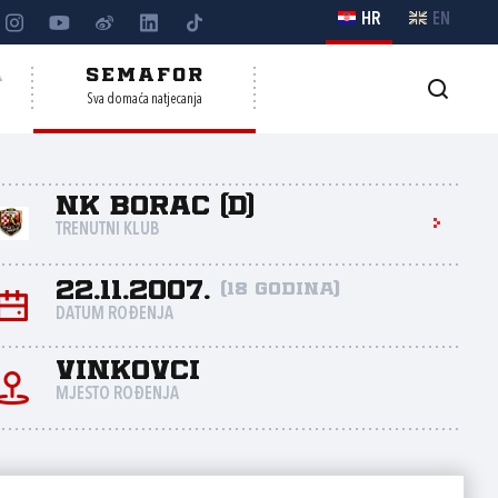
HR
EN
A
SEMAFOR
Sva domaća natjecanja
NK Borac (D)
TRENUTNI KLUB
22.11.2007.
(18 godina)
DATUM ROĐENJA
Vinkovci
MJESTO ROĐENJA