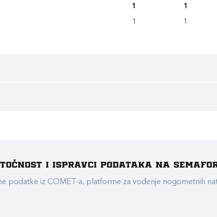
1
1
1
1
e točnost i ispravci podataka na Semafo
ualne podatke iz COMET-a, platforme za vođenje nogometnih n