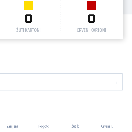
0
0
ŽUTI KARTONI
CRVENI KARTONI
Zamjena
Pogotci
Žuti k.
Crveni k.