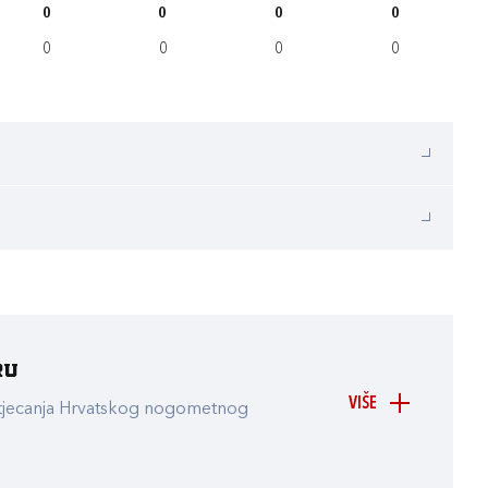
0
0
0
0
0
0
0
0
ru
VIŠE
atjecanja Hrvatskog nogometnog