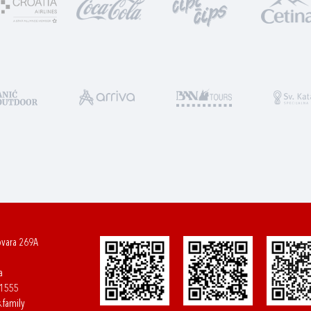
ovara 269A
a
61555
.family