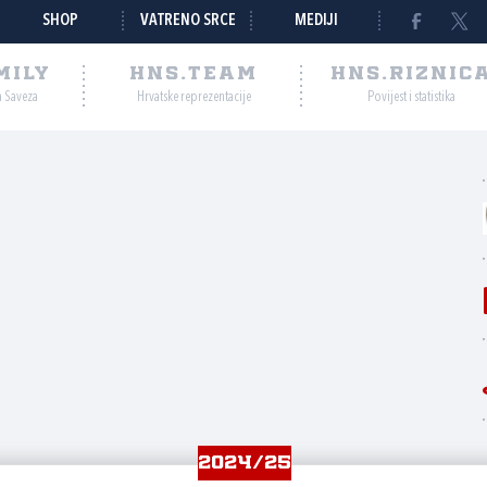
SHOP
VATRENO SRCE
MEDIJI
MILY
HNS.TEAM
HNS.RIZNIC
a Saveza
Hrvatske reprezentacije
Povijest i statistika
2024/25