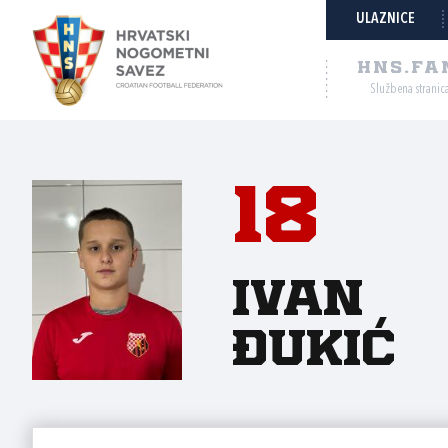
ULAZNICE
HNS.FA
Službena stranic
18
Ivan
Đukić