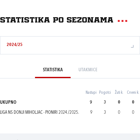
Statistika po sezonama
2024/25
STATISTIKA
UTAKMICE
Nastupi
Pogotci
Žuti k.
Crveni k.
UKUPNO
9
3
0
0
LIGA NS DONJI MIHOLJAC - PIONIRI 2024./2025.
9
3
0
0