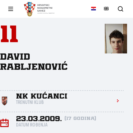
11
David
Rabljenović
NK Kućanci
TRENUTNI KLUB
23.03.2009.
(17 godina)
DATUM ROĐENJA