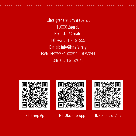
Ulica grada Vukovara 269A
10000 Zagreb
Hrvatska / Croatia
Tel:
+385 1 2361555
E-mail:
info@hns.family
IBAN: HR2523400091100187844
OIB: 08516152078
HNS Shop App
HNS Ulaznice App
HNS Semafor App