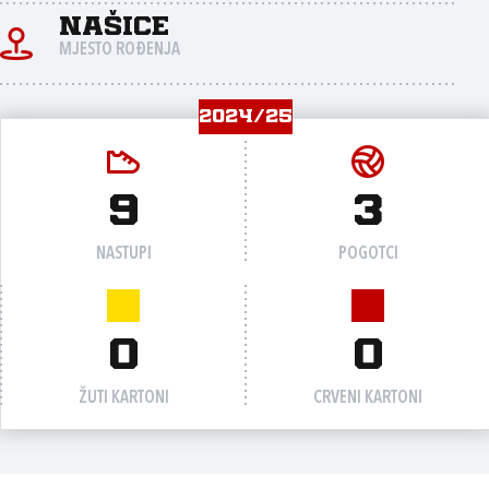
Našice
MJESTO ROĐENJA
2024/25
9
3
NASTUPI
POGOTCI
0
0
ŽUTI KARTONI
CRVENI KARTONI