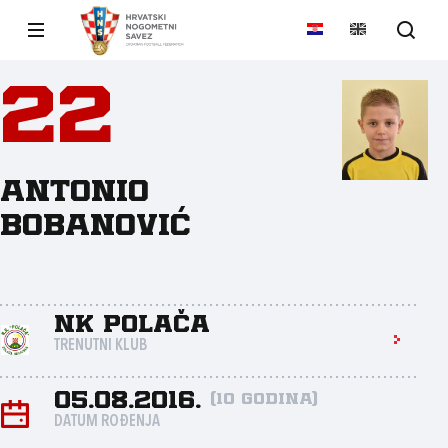
22
Antonio
Bobanović
NK Polača
TRENUTNI KLUB
05.08.2016.
(10 godina)
DATUM ROĐENJA