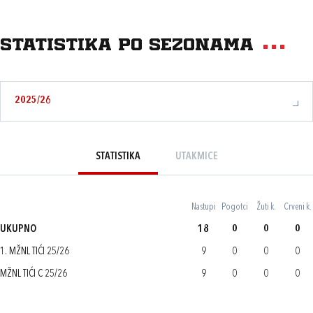
Statistika po sezonama
2025/26
STATISTIKA
UTAKMICE
Nastupi
Pogotci
Žuti k.
Crveni k.
UKUPNO
18
0
0
0
1. MŽNL TIĆI 25/26
9
0
0
0
MŽNL TIĆI C 25/26
9
0
0
0