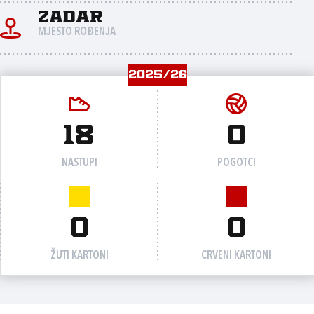
Zadar
MJESTO ROĐENJA
2025/26
18
0
NASTUPI
POGOTCI
0
0
ŽUTI KARTONI
CRVENI KARTONI