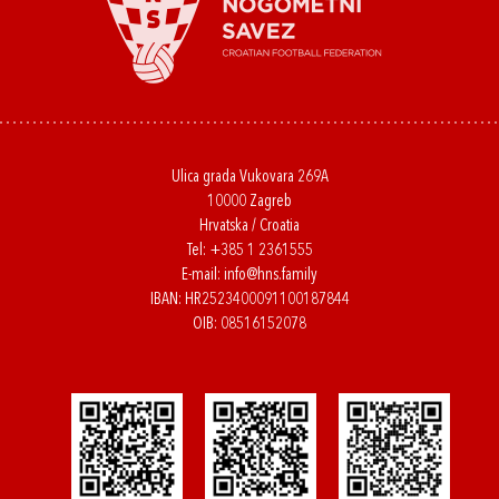
Ulica grada Vukovara 269A
10000 Zagreb
Hrvatska / Croatia
Tel:
+385 1 2361555
E-mail:
info@hns.family
IBAN: HR2523400091100187844
OIB: 08516152078