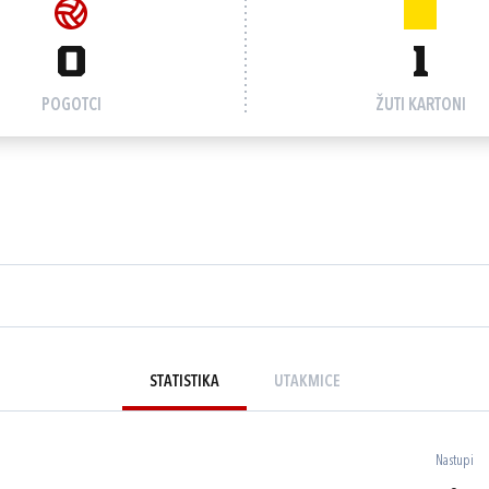
0
1
POGOTCI
ŽUTI KARTONI
STATISTIKA
UTAKMICE
Nastupi