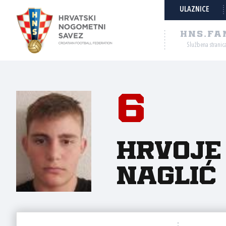
ULAZNICE
HNS.FA
Službena stranic
6
Hrvoje
Naglić