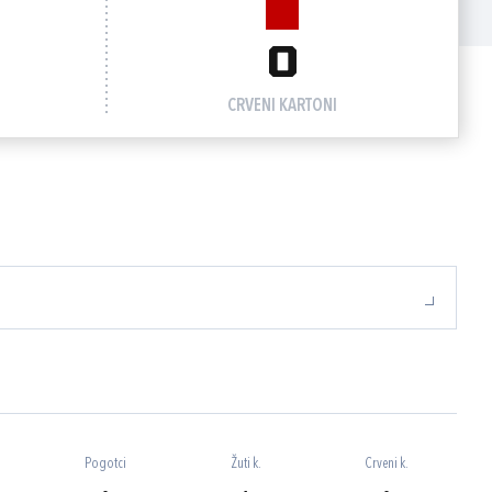
0
CRVENI KARTONI
Pogotci
Žuti k.
Crveni k.