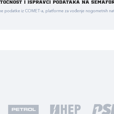
e točnost i ispravci podataka na Semafo
ualne podatke iz COMET-a, platforme za vođenje nogometnih n