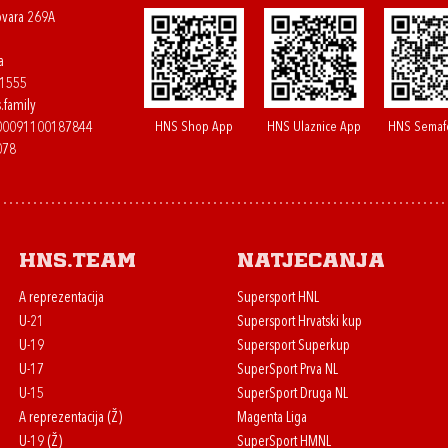
ovara 269A
a
61555
.family
HNS Shop App
HNS Ulaznice App
HNS Semaf
400091100187844
078
HNS.team
Natjecanja
A reprezentacija
Supersport HNL
U-21
Supersport Hrvatski kup
U-19
Supersport Superkup
U-17
SuperSport Prva NL
U-15
SuperSport Druga NL
A reprezentacija (Ž)
Magenta Liga
U-19 (Ž)
SuperSport HMNL