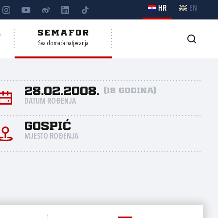
HR
EN
A
SEMAFOR
Sva domaća natjecanja
28.02.2008.
(18 godina)
DATUM ROĐENJA
Gospić
MJESTO ROĐENJA