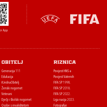
or App
Obitelj
Riznica
Generacija 111
Povijest HNS-a
Edukacija
Povijest Vatrenih
#JednaObitelj
FIFA SP 1998.
Ženski nogomet
FIFA SP 2018.
Veterani
FIFA SP 2022.
Dječji i školski nogomet
Liga nacija 2023.
Osobe s invaliditetom
Fotografije