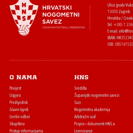
Ulica grada Vuk
10000 Zagreb
Hrvatska / Croati
Tel:
+385 1 23
E-mail:
info@hns
IBAN: HR2523
OIB: 08516152
O nama
HNS
Povijest
Središta
Uspjesi
Županijski nogometni savezi
Predsjednik
Suci
Glavni tajnik
Nogometna akademija
Izvršni odbor
Arbitražni sud
Skupština
Propisi i dokumenti HNS-a
Pristup informacijama
Licenciranje