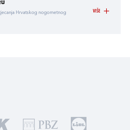
ru
VIŠE
atjecanja Hrvatskog nogometnog