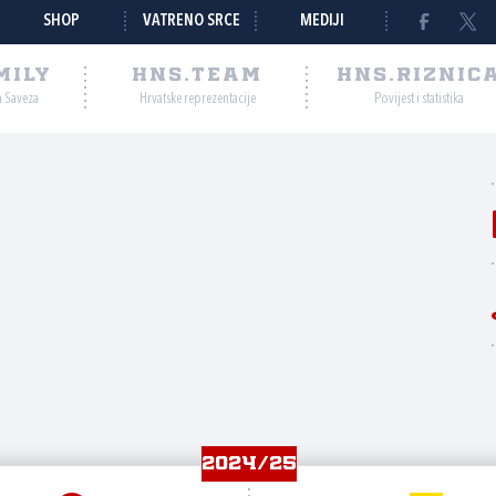
SHOP
VATRENO SRCE
MEDIJI
MILY
HNS.TEAM
HNS.RIZNIC
a Saveza
Hrvatske reprezentacije
Povijest i statistika
2024/25