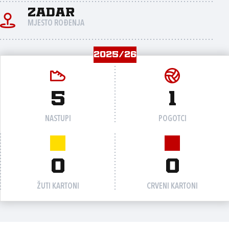
Zadar
MJESTO ROĐENJA
2025/26
5
1
NASTUPI
POGOTCI
0
0
ŽUTI KARTONI
CRVENI KARTONI