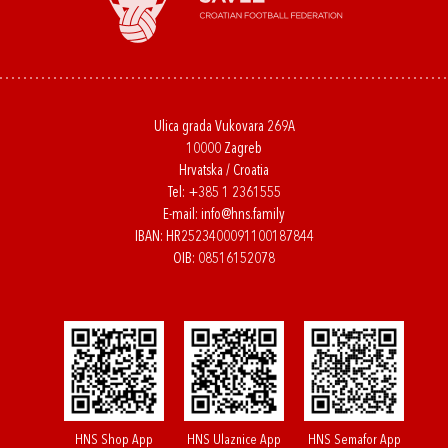
Ulica grada Vukovara 269A
10000 Zagreb
Hrvatska / Croatia
Tel:
+385 1 2361555
E-mail:
info@hns.family
IBAN: HR2523400091100187844
OIB: 08516152078
HNS Shop App
HNS Ulaznice App
HNS Semafor App