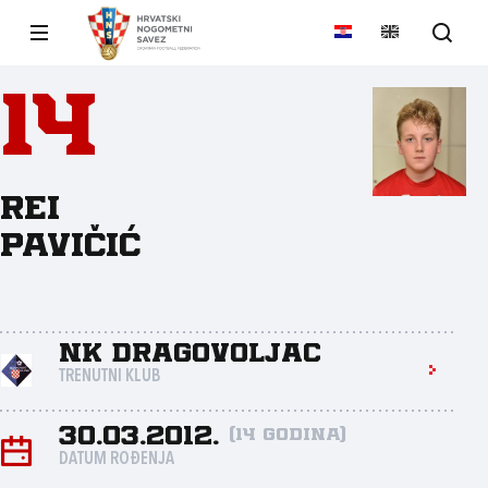
14
Rei
Pavičić
NK Dragovoljac
TRENUTNI KLUB
30.03.2012.
(14 godina)
DATUM ROĐENJA