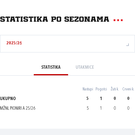
Statistika po sezonama
2025/26
STATISTIKA
UTAKMICE
Nastupi
Pogotci
Žuti k.
Crveni k.
UKUPNO
5
1
0
0
MŽNL PIONIRI A 25/26
5
1
0
0