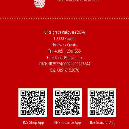
Ulica grada Vukovara 269A
10000 Zagreb
Hrvatska / Croatia
Tel:
+385 1 2361555
E-mail:
info@hns.family
IBAN: HR2523400091100187844
OIB: 08516152078
HNS Shop App
HNS Ulaznice App
HNS Semafor App