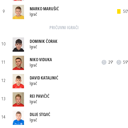
MARKO MARUŠIĆ
9
50'
Igrač
PRIČUVNI IGRAČI
DOMINIK ČORAK
10
Igrač
NIKO VIDUKA
11
29'
59'
Igrač
DAVID KATALINIĆ
12
Igrač
REI PAVIČIĆ
13
Igrač
DUJE STOJIĆ
14
Igrač