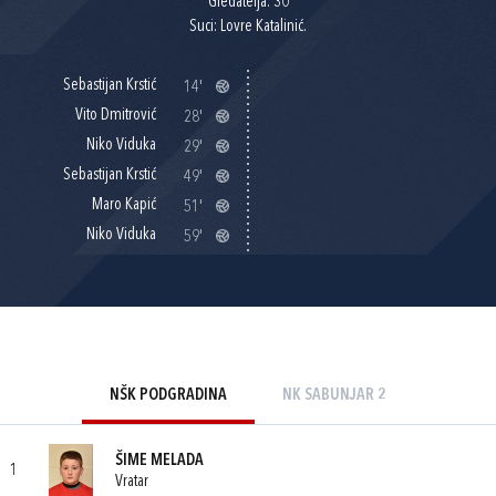
Gledatelja: 30
Suci: Lovre Katalinić.
Sebastijan Krstić
14'
Vito Dmitrović
28'
Niko Viduka
29'
Sebastijan Krstić
49'
Maro Kapić
51'
Niko Viduka
59'
NŠK PODGRADINA
NK SABUNJAR 2
ŠIME MELADA
1
Vratar