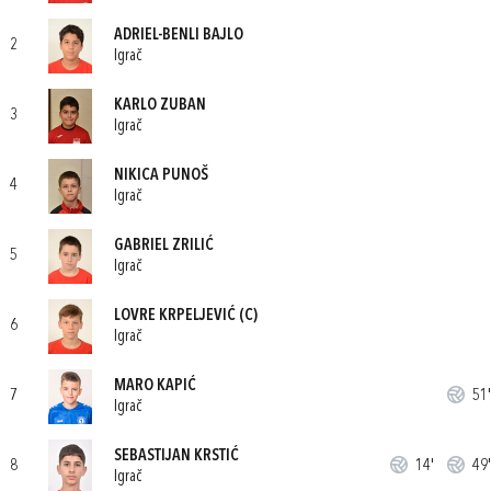
ADRIEL-BENLI BAJLO
2
Igrač
KARLO ZUBAN
3
Igrač
NIKICA PUNOŠ
4
Igrač
GABRIEL ZRILIĆ
5
Igrač
LOVRE KRPELJEVIĆ
(C)
6
Igrač
MARO KAPIĆ
7
51'
Igrač
SEBASTIJAN KRSTIĆ
8
14'
49'
Igrač