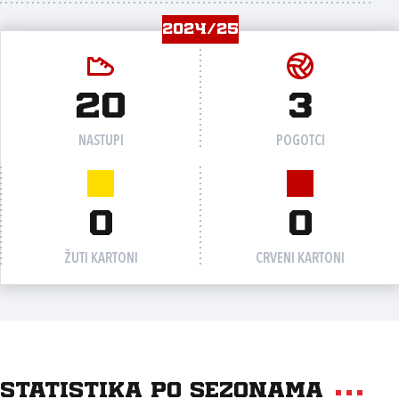
2024/25
20
3
NASTUPI
POGOTCI
0
0
ŽUTI KARTONI
CRVENI KARTONI
Statistika po sezonama