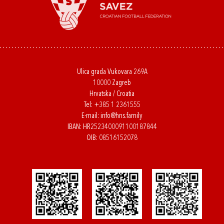
Ulica grada Vukovara 269A
10000 Zagreb
Hrvatska / Croatia
Tel:
+385 1 2361555
E-mail:
info@hns.family
IBAN: HR2523400091100187844
OIB: 08516152078