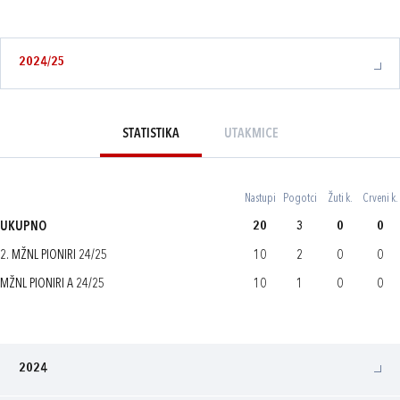
2024/25
STATISTIKA
UTAKMICE
Nastupi
Pogotci
Žuti k.
Crveni k.
UKUPNO
20
3
0
0
2. MŽNL PIONIRI 24/25
10
2
0
0
MŽNL PIONIRI A 24/25
10
1
0
0
2024