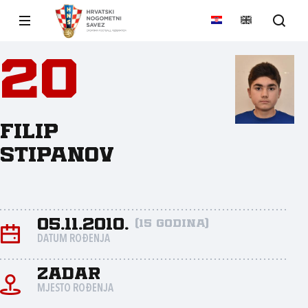
20
Filip
Stipanov
05.11.2010.
(15 godina)
DATUM ROĐENJA
Zadar
MJESTO ROĐENJA