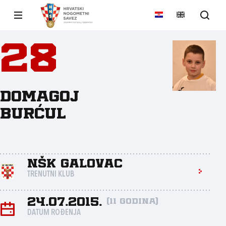
28
Domagoj
Burćul
NŠK Galovac
TRENUTNI KLUB
24.07.2015.
(11 godina)
DATUM ROĐENJA