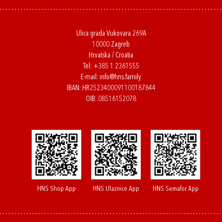
Ulica grada Vukovara 269A
10000 Zagreb
Hrvatska / Croatia
Tel:
+385 1 2361555
E-mail:
info@hns.family
IBAN: HR2523400091100187844
OIB: 08516152078
HNS Shop App
HNS Ulaznice App
HNS Semafor App