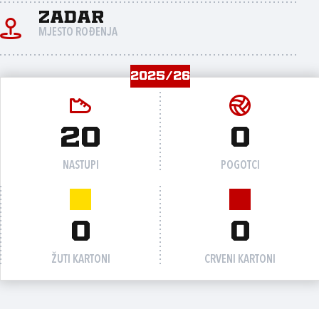
Zadar
MJESTO ROĐENJA
2025/26
20
0
NASTUPI
POGOTCI
0
0
ŽUTI KARTONI
CRVENI KARTONI