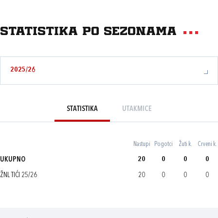
Statistika po sezonama
2025/26
STATISTIKA
UTAKMICE
Nastupi
Pogotci
Žuti k.
Crveni k.
UKUPNO
20
0
0
0
ŽNL TIĆI 25/26
20
0
0
0