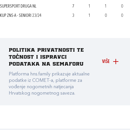
SUPERSPORT DRUGA NL
7
1
1
0
KUP ZNS-A - SENIORI 23/24
3
1
0
0
Politika privatnosti te
točnost i ispravci
VIŠE
podataka na Semaforu
Platforma hns.family prikazuje aktualne
podatke iz COMET-a, platforme za
vođenje nogometnih natjecanja
Hrvatskog nogometnog saveza.