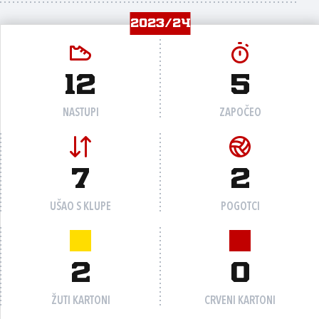
2023/24
12
5
NASTUPI
ZAPOČEO
7
2
UŠAO S KLUPE
POGOTCI
2
0
ŽUTI KARTONI
CRVENI KARTONI