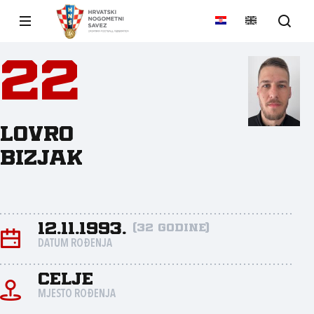
22
Lovro
Bizjak
12.11.1993.
(32 godine)
DATUM ROĐENJA
Celje
MJESTO ROĐENJA