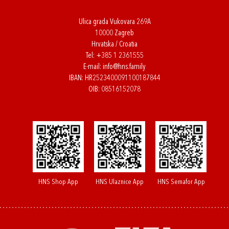
Ulica grada Vukovara 269A
10000 Zagreb
Hrvatska / Croatia
Tel:
+385 1 2361555
E-mail:
info@hns.family
IBAN: HR2523400091100187844
OIB: 08516152078
HNS Shop App
HNS Ulaznice App
HNS Semafor App