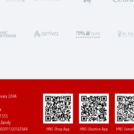
ovara 269A
a
61555
.family
HNS Shop App
HNS Ulaznice App
HNS Semaf
400091100187844