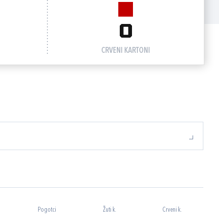
0
CRVENI KARTONI
Pogotci
Žuti k.
Crveni k.