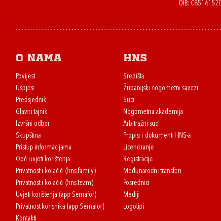
OIB: 08516152
O nama
HNS
Povijest
Središta
Uspjesi
Županijski nogometni savezi
Predsjednik
Suci
Glavni tajnik
Nogometna akademija
Izvršni odbor
Arbitražni sud
Skupština
Propisi i dokumenti HNS-a
Pristup informacijama
Licenciranje
Opći uvjeti korištenja
Registracije
Privatnost i kolačići (hns.family)
Međunarodni transferi
Privatnost i kolačići (hns.team)
Posrednici
Uvjeti korištenja (app Semafor)
Mediji
Privatnost korisnika (app Semafor)
Logotipi
Kontakti