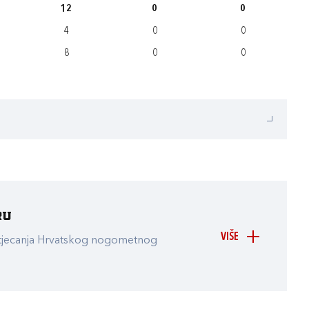
12
0
0
4
0
0
8
0
0
ru
VIŠE
atjecanja Hrvatskog nogometnog