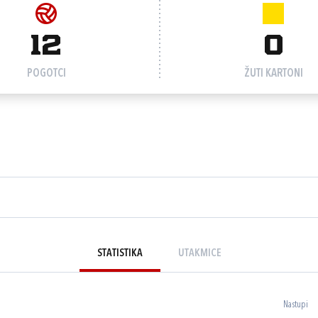
12
0
POGOTCI
ŽUTI KARTONI
STATISTIKA
UTAKMICE
Nastupi