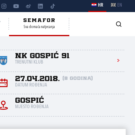
HR
EN
A
SEMAFOR
Sva domaća natjecanja
NK Gospić 91
TRENUTNI KLUB
27.04.2018.
(8 godina)
DATUM ROĐENJA
Gospić
MJESTO ROĐENJA