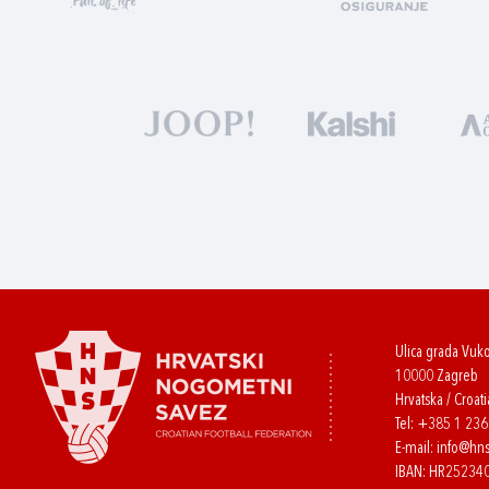
Ulica grada Vuk
10000 Zagreb
Hrvatska / Croati
Tel:
+385 1 23
E-mail:
info@hns
IBAN: HR2523