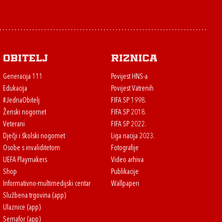
Obitelj
Riznica
Generacija 111
Povijest HNS-a
Edukacija
Povijest Vatrenih
#JednaObitelj
FIFA SP 1998.
Ženski nogomet
FIFA SP 2018.
Veterani
FIFA SP 2022.
Dječji i školski nogomet
Liga nacija 2023.
Osobe s invaliditetom
Fotografije
UEFA Playmakers
Video arhiva
Shop
Publikacije
Informativno-multimedijski centar
Wallpaperi
Službena trgovina (app)
Ulaznice (app)
Semafor (app)