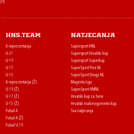
078
HNS.team
Natjecanja
A reprezentacija
Supersport HNL
U-21
Supersport Hrvatski kup
U-19
Supersport Superkup
U-17
SuperSport Prva NL
U-15
SuperSport Druga NL
A reprezentacija (Ž)
Magenta Liga
U-19 (Ž)
SuperSport HMNL
U-17 (Ž)
Hrvatski kup za žene
U-15 (Ž)
Hrvatski malonogometni kup
Futsal A
Sva natjecanja
Futsal A (Ž)
Futsal U-19