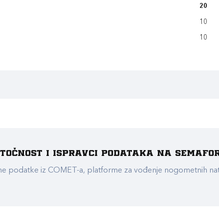
20
10
10
e točnost i ispravci podataka na Semafo
ualne podatke iz COMET-a, platforme za vođenje nogometnih n