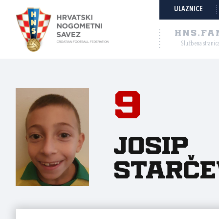
ULAZNICE
HNS.FA
Službena stranic
9
Josip
Starče