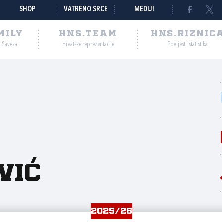
SHOP
VATRENO SRCE
MEDIJI
MILY
HNS.TEAM
HNS.RIZNIC
a Saveza
Hrvatske reprezentacije
Povijest i statistika
vić
2025/26