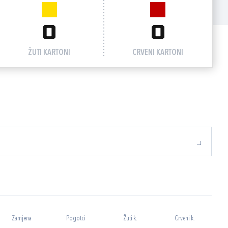
0
0
ŽUTI KARTONI
CRVENI KARTONI
Zamjena
Pogotci
Žuti k.
Crveni k.