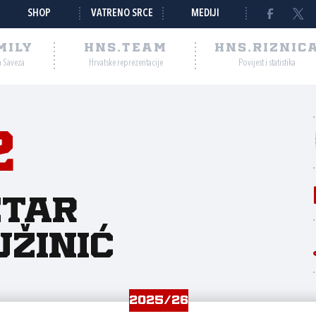
SHOP
VATRENO SRCE
MEDIJI
MILY
HNS.TEAM
HNS.RIZNIC
a Saveza
Hrvatske reprezentacije
Povijest i statistika
2
etar
žinić
2025/26