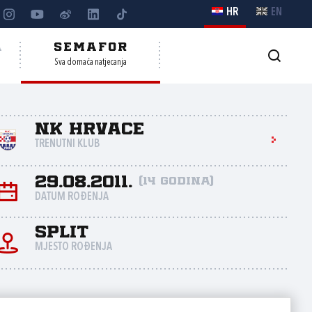
HR
EN
A
SEMAFOR
Sva domaća natjecanja
NK Hrvace
TRENUTNI KLUB
29.08.2011.
(14 godina)
DATUM ROĐENJA
SPLIT
MJESTO ROĐENJA