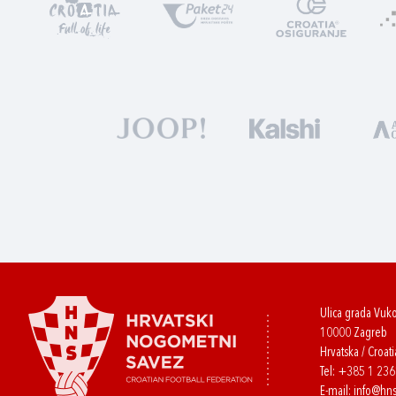
Ulica grada Vuk
10000 Zagreb
Hrvatska / Croati
Tel:
+385 1 23
E-mail:
info@hns