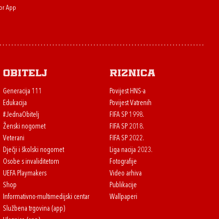
or App
Obitelj
Riznica
Generacija 111
Povijest HNS-a
Edukacija
Povijest Vatrenih
#JednaObitelj
FIFA SP 1998.
Ženski nogomet
FIFA SP 2018.
Veterani
FIFA SP 2022.
Dječji i školski nogomet
Liga nacija 2023.
Osobe s invaliditetom
Fotografije
UEFA Playmakers
Video arhiva
Shop
Publikacije
Informativno-multimedijski centar
Wallpaperi
Službena trgovina (app)