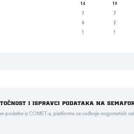
14
10
7
7
6
2
1
1
e točnost i ispravci podataka na Semafo
ualne podatke iz COMET-a, platforme za vođenje nogometnih n