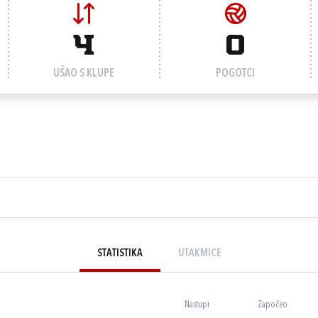
4
0
UŠAO S KLUPE
POGOTCI
STATISTIKA
UTAKMICE
Nastupi
Započeo