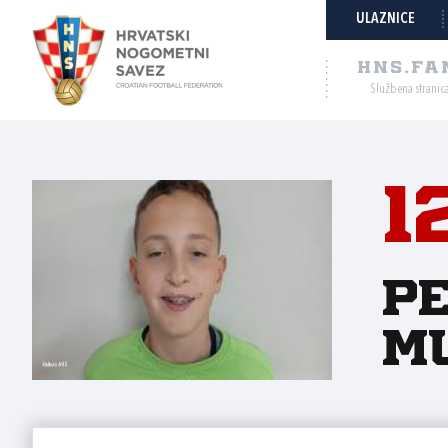
ULAZNICE
HNS.FA
Službena stranic
1
P
Mu