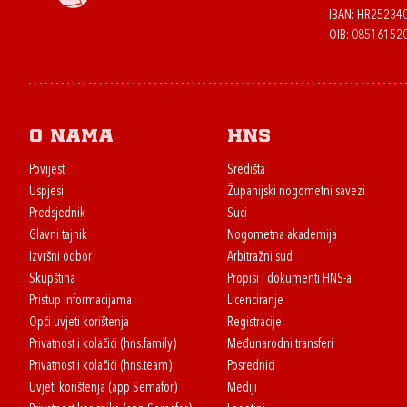
IBAN: HR2523
OIB: 08516152
O nama
HNS
Povijest
Središta
Uspjesi
Županijski nogometni savezi
Predsjednik
Suci
Glavni tajnik
Nogometna akademija
Izvršni odbor
Arbitražni sud
Skupština
Propisi i dokumenti HNS-a
Pristup informacijama
Licenciranje
Opći uvjeti korištenja
Registracije
Privatnost i kolačići (hns.family)
Međunarodni transferi
Privatnost i kolačići (hns.team)
Posrednici
Uvjeti korištenja (app Semafor)
Mediji