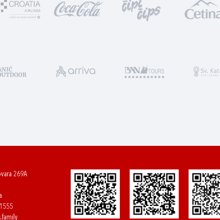
ovara 269A
a
61555
.family