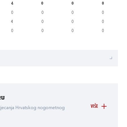
4
0
0
0
0
0
0
0
4
0
0
0
0
0
0
0
ru
VIŠE
atjecanja Hrvatskog nogometnog