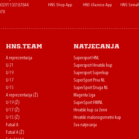
HNS Shop App
HNS Ulaznice App
HNS Semaf
400091100187844
078
HNS.team
Natjecanja
A reprezentacija
Supersport HNL
U-21
Supersport Hrvatski kup
U-19
Supersport Superkup
U-17
SuperSport Prva NL
U-15
SuperSport Druga NL
A reprezentacija (Ž)
Magenta Liga
U-19 (Ž)
SuperSport HMNL
U-17 (Ž)
Hrvatski kup za žene
U-15 (Ž)
Hrvatski malonogometni kup
Futsal A
Sva natjecanja
Futsal A (Ž)