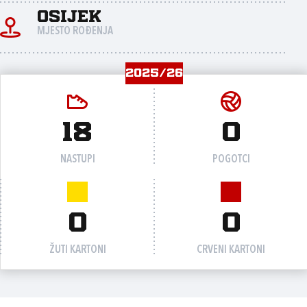
OSIJEK
MJESTO ROĐENJA
2025/26
18
0
NASTUPI
POGOTCI
0
0
ŽUTI KARTONI
CRVENI KARTONI