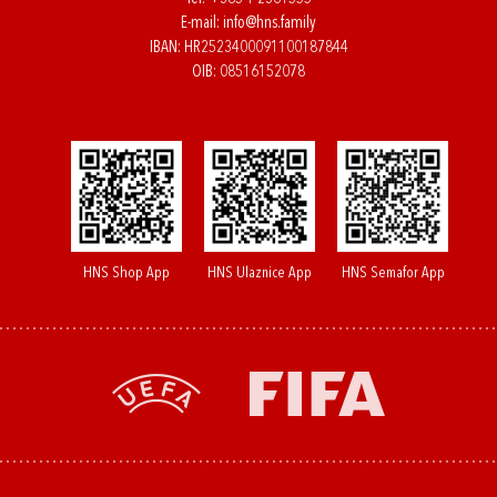
E-mail:
info@hns.family
IBAN: HR2523400091100187844
OIB: 08516152078
HNS Shop App
HNS Ulaznice App
HNS Semafor App