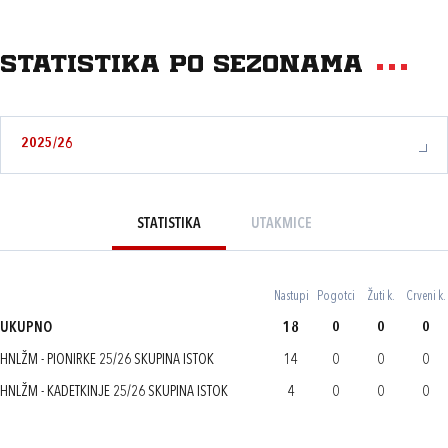
Statistika po sezonama
2025/26
STATISTIKA
UTAKMICE
Nastupi
Pogotci
Žuti k.
Crveni k.
UKUPNO
18
0
0
0
HNLŽM - PIONIRKE 25/26 SKUPINA ISTOK
14
0
0
0
HNLŽM - KADETKINJE 25/26 SKUPINA ISTOK
4
0
0
0