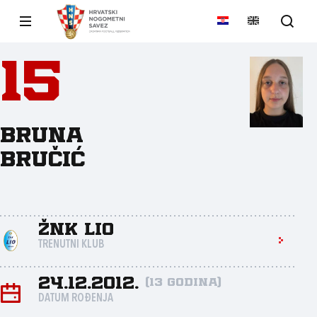
15
BRUNA
BRUČIĆ
ŽNK LIO
TRENUTNI KLUB
24.12.2012.
(13 godina)
DATUM ROĐENJA