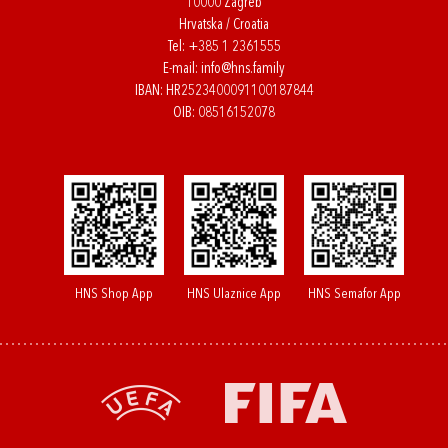
10000 Zagreb
Hrvatska / Croatia
Tel:
+385 1 2361555
E-mail:
info@hns.family
IBAN: HR2523400091100187844
OIB: 08516152078
HNS Shop App
HNS Ulaznice App
HNS Semafor App