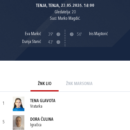
TENJA, TENJA, 23.05.2026. 18:00
Gledatelja: 20
Suci: Marko Magdić.
Eva Markić
Iris Majstorić
39'
56'
Dunja Stanić
43'
ŽNK LIO
ŽNK MARSONIA
TENA GLAVOTA
1
Vratarka
DORA ČULINA
5
Igračica