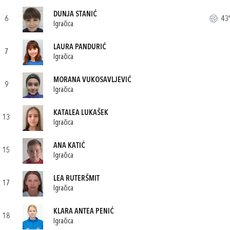
DUNJA STANIĆ
6
43'
Igračica
LAURA PANDURIĆ
7
Igračica
MORANA VUKOSAVLJEVIĆ
9
Igračica
KATALEA LUKAŠEK
13
Igračica
ANA KATIĆ
15
Igračica
LEA RUTERŠMIT
17
Igračica
KLARA ANTEA PENIĆ
18
Igračica