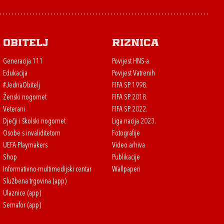
Obitelj
Riznica
Generacija 111
Povijest HNS-a
Edukacija
Povijest Vatrenih
#JednaObitelj
FIFA SP 1998.
Ženski nogomet
FIFA SP 2018.
Veterani
FIFA SP 2022.
Dječji i školski nogomet
Liga nacija 2023.
Osobe s invaliditetom
Fotografije
UEFA Playmakers
Video arhiva
Shop
Publikacije
Informativno-multimedijski centar
Wallpaperi
Službena trgovina (app)
Ulaznice (app)
Semafor (app)