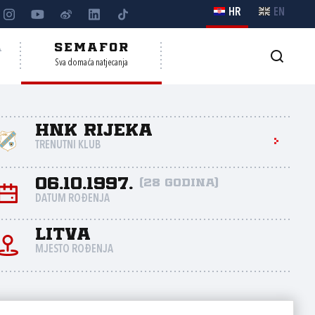
HR
EN
A
SEMAFOR
Sva domaća natjecanja
HNK Rijeka
TRENUTNI KLUB
06.10.1997.
(28 godina)
DATUM ROĐENJA
Litva
MJESTO ROĐENJA