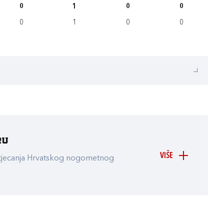
0
1
0
0
0
1
0
0
ru
VIŠE
atjecanja Hrvatskog nogometnog