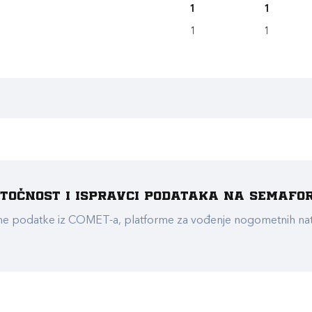
1
1
1
1
e točnost i ispravci podataka na Semafo
ualne podatke iz COMET-a, platforme za vođenje nogometnih n