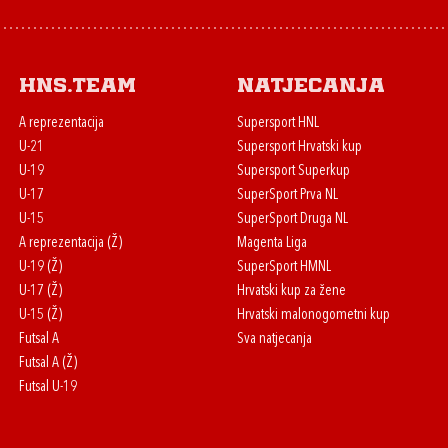
HNS.team
Natjecanja
A reprezentacija
Supersport HNL
U-21
Supersport Hrvatski kup
U-19
Supersport Superkup
U-17
SuperSport Prva NL
U-15
SuperSport Druga NL
A reprezentacija (Ž)
Magenta Liga
U-19 (Ž)
SuperSport HMNL
U-17 (Ž)
Hrvatski kup za žene
U-15 (Ž)
Hrvatski malonogometni kup
Futsal A
Sva natjecanja
Futsal A (Ž)
Futsal U-19