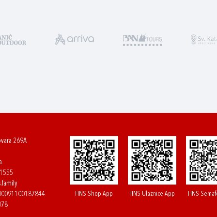
ovara 269A
a
61555
.family
HNS Shop App
HNS Ulaznice App
HNS Semaf
400091100187844
078