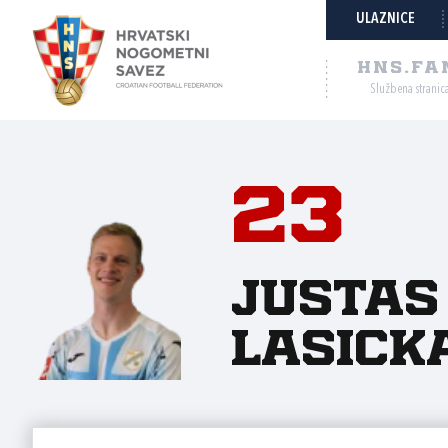
ULAZNICE
HNS.FA
Službena stranic
23
Justas
Lasick