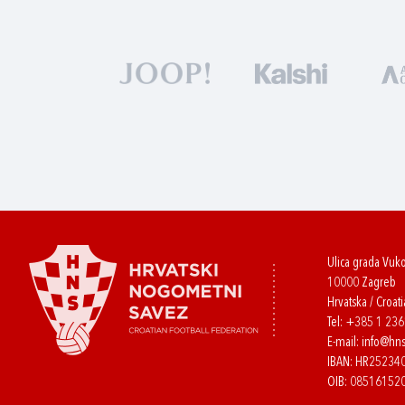
Ulica grada Vuk
10000 Zagreb
Hrvatska / Croati
Tel:
+385 1 23
E-mail:
info@hns
IBAN: HR2523
OIB: 08516152