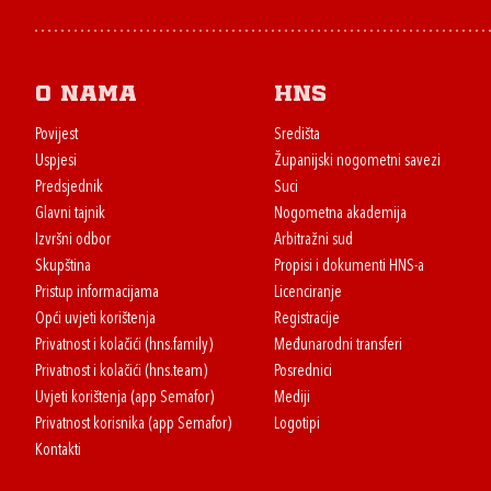
O nama
HNS
Povijest
Središta
Uspjesi
Županijski nogometni savezi
Predsjednik
Suci
Glavni tajnik
Nogometna akademija
Izvršni odbor
Arbitražni sud
Skupština
Propisi i dokumenti HNS-a
Pristup informacijama
Licenciranje
Opći uvjeti korištenja
Registracije
Privatnost i kolačići (hns.family)
Međunarodni transferi
Privatnost i kolačići (hns.team)
Posrednici
Uvjeti korištenja (app Semafor)
Mediji
Privatnost korisnika (app Semafor)
Logotipi
Kontakti