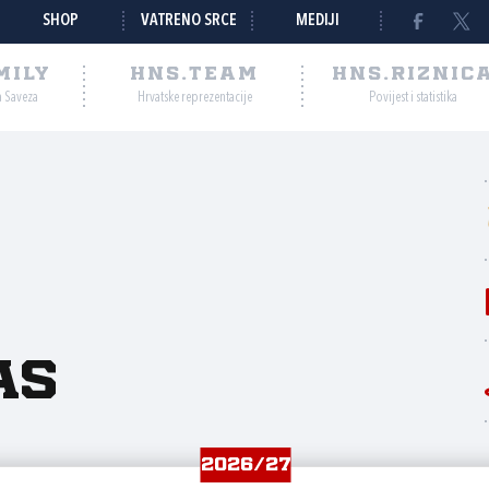
SHOP
VATRENO SRCE
MEDIJI
MILY
HNS.TEAM
HNS.RIZNIC
a Saveza
Hrvatske reprezentacije
Povijest i statistika
as
2026/27