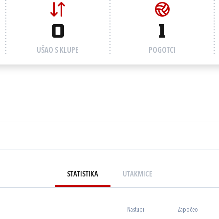
0
1
UŠAO S KLUPE
POGOTCI
STATISTIKA
UTAKMICE
Nastupi
Započeo