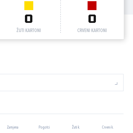
0
0
ŽUTI KARTONI
CRVENI KARTONI
Zamjena
Pogotci
Žuti k.
Crveni k.