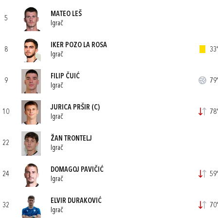
MATEO LEŠ
5
Igrač
IKER POZO LA ROSA
8
33'
Igrač
FILIP ČUIĆ
9
79'
Igrač
JURICA PRŠIR
(C)
10
78'
Igrač
ŽAN TRONTELJ
22
Igrač
DOMAGOJ PAVIČIĆ
24
59'
Igrač
ELVIR DURAKOVIĆ
32
70'
Igrač