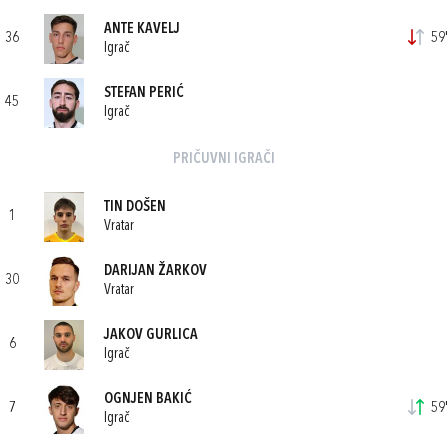
ANTE KAVELJ
36
59'
Igrač
STEFAN PERIĆ
45
Igrač
PRIČUVNI IGRAČI
TIN DOŠEN
1
Vratar
DARIJAN ŽARKOV
30
Vratar
JAKOV GURLICA
6
Igrač
OGNJEN BAKIĆ
7
59'
Igrač