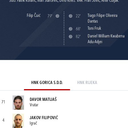
Suci: Patrik Kolarić, Ivan Starčević, Dino Knez. VAR: Fran Jović, Ante Čuljak.
Filip Čuić
Tiago Filipe Oliveira
79'
22'
Dantas
Toni Fruk
68'
Daniel William Kwabena
82'
Adu-Adjei
HNK GORICA S.D.D.
HNK RIJEKA
DAVOR MATIJAŠ
71
Vratar
JAKOV FILIPOVIĆ
4
Igrač