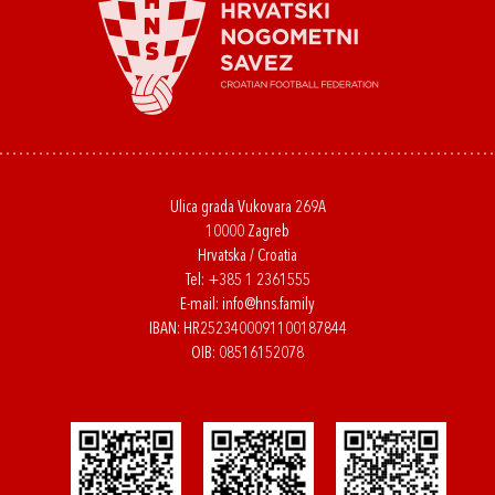
Ulica grada Vukovara 269A
10000 Zagreb
Hrvatska / Croatia
Tel:
+385 1 2361555
E-mail:
info@hns.family
IBAN: HR2523400091100187844
OIB: 08516152078