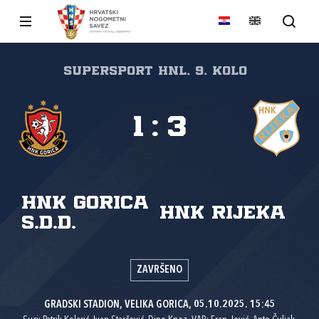
SuperSport HNL, 9. kolo
1
:
3
HNK Gorica
HNK Rijeka
s.d.d.
ZAVRŠENO
GRADSKI STADION, VELIKA GORICA, 05.10.2025. 15:45