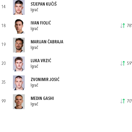
STJEPAN KUČIŠ
14
Igrač
IVAN FIOLIĆ
18
78'
Igrač
MARIJAN ČABRAJA
19
Igrač
LUKA VRZIĆ
20
59'
Igrač
ZVONIMIR JOSIĆ
35
Igrač
MEDIN GASHI
99
70'
Igrač