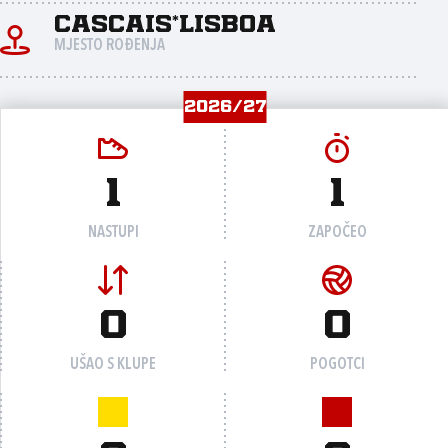
Cascais*Lisboa
MJESTO ROĐENJA
2026/27
1
1
NASTUPI
ZAPOČEO
0
0
UŠAO S KLUPE
POGOTCI