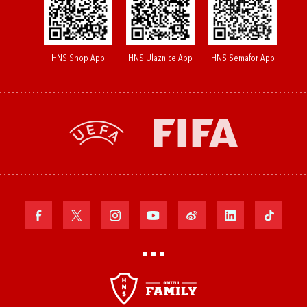
HNS Shop App
HNS Ulaznice App
HNS Semafor App