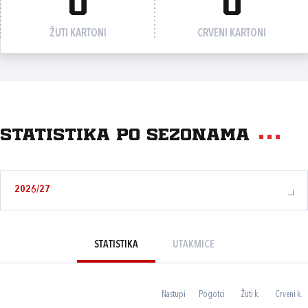
0
0
ŽUTI KARTONI
CRVENI KARTONI
Statistika po sezonama
2026/27
STATISTIKA
UTAKMICE
Nastupi
Pogotci
Žuti k.
Crveni k.