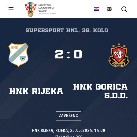
SuperSport HNL, 36. kolo
2
:
0
HNK Gorica
HNK Rijeka
s.d.d.
ZAVRŠENO
HNK RIJEKA, RIJEKA, 23.05.2026. 16:00