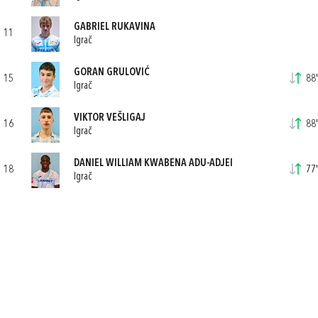
GABRIEL RUKAVINA
11
Igrač
GORAN GRULOVIĆ
15
88'
Igrač
VIKTOR VEŠLIGAJ
16
88'
Igrač
DANIEL WILLIAM KWABENA ADU-ADJEI
18
77'
Igrač