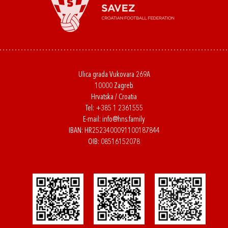
Ulica grada Vukovara 269A
10000 Zagreb
Hrvatska / Croatia
Tel:
+385 1 2361555
E-mail:
info@hns.family
IBAN: HR2523400091100187844
OIB: 08516152078