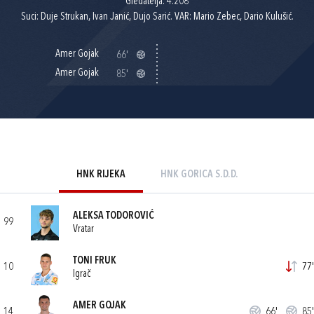
Gledatelja: 4.208
Suci: Duje Strukan, Ivan Janić, Dujo Sarić. VAR: Mario Zebec, Dario Kulušić.
Amer Gojak
66'
Amer Gojak
85'
HNK RIJEKA
HNK GORICA S.D.D.
ALEKSA TODOROVIĆ
99
Vratar
TONI FRUK
10
77'
Igrač
AMER GOJAK
14
66'
85'