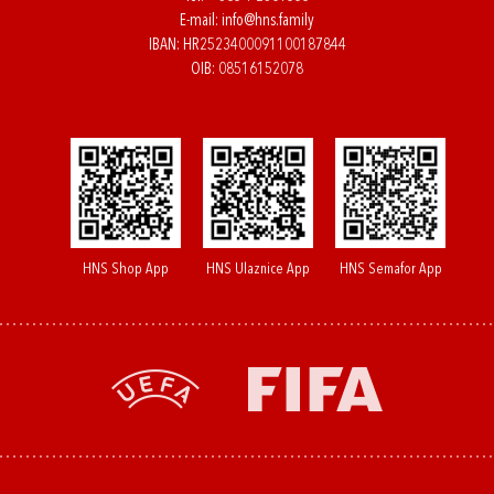
E-mail:
info@hns.family
IBAN: HR2523400091100187844
OIB: 08516152078
HNS Shop App
HNS Ulaznice App
HNS Semafor App