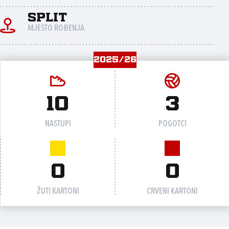
Split
MJESTO ROĐENJA
2025/26
10
3
NASTUPI
POGOTCI
0
0
ŽUTI KARTONI
CRVENI KARTONI