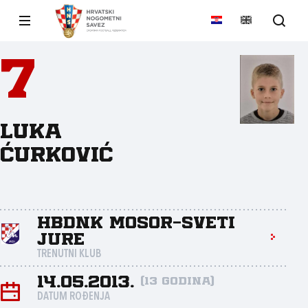
7
Luka
Ćurković
HBDNK Mosor-Sveti
Jure
TRENUTNI KLUB
14.05.2013.
(13 godina)
DATUM ROĐENJA