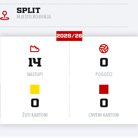
Split
MJESTO ROĐENJA
2025/26
14
0
NASTUPI
POGOTCI
0
0
ŽUTI KARTONI
CRVENI KARTONI