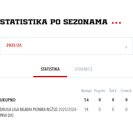
Statistika po sezonama
2025/26
STATISTIKA
UTAKMICE
Nastupi
Pogotci
Žuti k.
Crveni k.
UKUPNO
14
0
0
0
DRUGA LIGA MLAĐIH PIONIRA NSŽSD 2025/2026 -
14
0
0
0
PRVI DIO