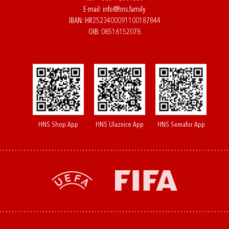
E-mail:
info@hns.family
IBAN: HR2523400091100187844
OIB: 08516152078
HNS Shop App
HNS Ulaznice App
HNS Semafor App