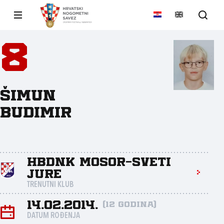
8
Šimun
Budimir
HBDNK Mosor-Sveti
Jure
TRENUTNI KLUB
14.02.2014.
(12 godina)
DATUM ROĐENJA