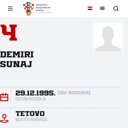
4
Demiri
Sunaj
29.12.1995.
(30 godina)
DATUM ROĐENJA
Tetovo
MJESTO ROĐENJA