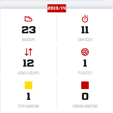
2013/14
23
11
NASTUPI
ZAPOČEO
12
1
UŠAO S KLUPE
POGOTCI
1
0
ŽUTI KARTONI
CRVENI KARTONI