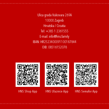
Ulica grada Vukovara 269A
10000 Zagreb
Hrvatska / Croatia
Tel:
+385 1 2361555
E-mail:
info@hns.family
IBAN: HR2523400091100187844
OIB: 08516152078
HNS Shop App
HNS Ulaznice App
HNS Semafor App