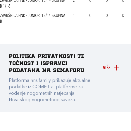
ZAVRŠNICA HNK - JUNIORI 13/14 SKUPINA
2
0
0
0
B 1/16
ZAVRŠNICA HNK - JUNIORI 13/14 SKUPINA
1
0
0
0
B
Politika privatnosti te
točnost i ispravci
VIŠE
podataka na Semaforu
Platforma hns.family prikazuje aktualne
podatke iz COMET-a, platforme za
vođenje nogometnih natjecanja
Hrvatskog nogometnog saveza.