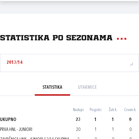
Statistika po sezonama
2013/14
STATISTIKA
UTAKMICE
Nastupi
Pogotci
Žuti k.
Crveni k.
UKUPNO
23
1
1
0
PRVA HNL - JUNIORI
20
1
1
0