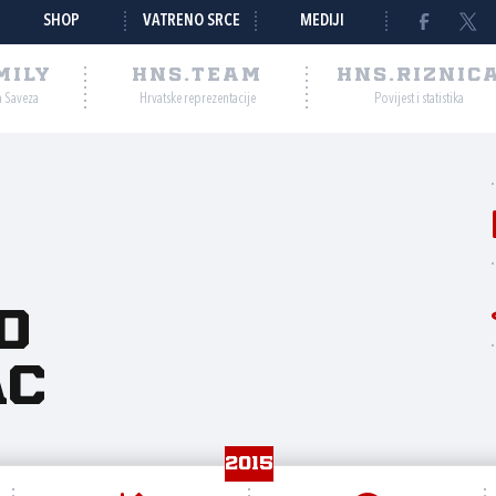
SHOP
VATRENO SRCE
MEDIJI
MILY
HNS.TEAM
HNS.RIZNIC
a Saveza
Hrvatske reprezentacije
Povijest i statistika
o
ac
2015