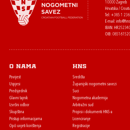
10000 Zagreb
Hrvatska / Croati
Tel:
+385 1 23
E-mail:
info@hns
IBAN: HR2523
OIB: 08516152
O nama
HNS
Povijest
Središta
Uspjesi
Županijski nogometni savezi
Predsjednik
Suci
Glavni tajnik
Nogometna akademija
Izvršni odbor
Arbitražni sud
Skupština
Propisi i dokumenti HNS-a
Pristup informacijama
Licenciranje
Opći uvjeti korištenja
Registracije