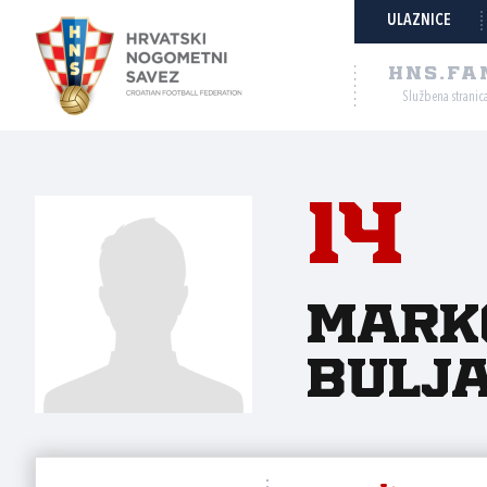
ULAZNICE
HNS.FA
Službena stranic
14
Mark
Bulj