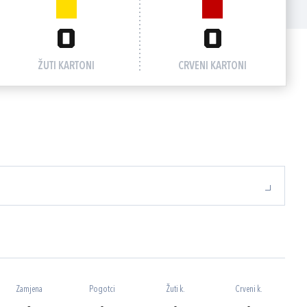
0
0
ŽUTI KARTONI
CRVENI KARTONI
Zamjena
Pogotci
Žuti k.
Crveni k.