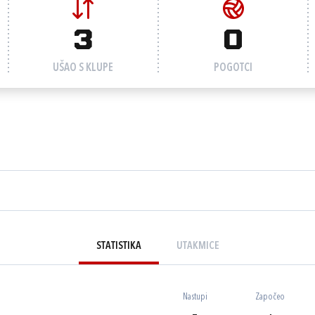
3
0
UŠAO S KLUPE
POGOTCI
STATISTIKA
UTAKMICE
Nastupi
Započeo