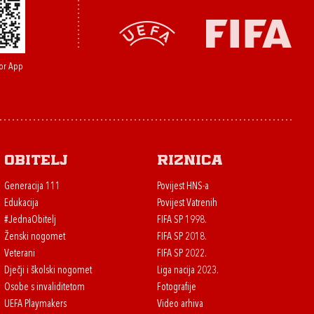
or App
Obitelj
Riznica
Generacija 111
Povijest HNS-a
Edukacija
Povijest Vatrenih
#JednaObitelj
FIFA SP 1998.
Ženski nogomet
FIFA SP 2018.
Veterani
FIFA SP 2022.
Dječji i školski nogomet
Liga nacija 2023.
Osobe s invaliditetom
Fotografije
UEFA Playmakers
Video arhiva