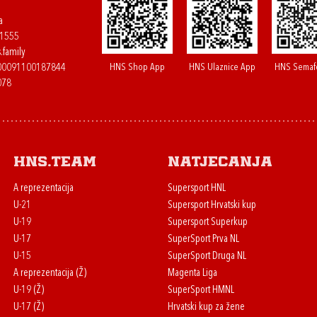
a
61555
.family
HNS Shop App
HNS Ulaznice App
HNS Semaf
400091100187844
078
HNS.team
Natjecanja
A reprezentacija
Supersport HNL
U-21
Supersport Hrvatski kup
U-19
Supersport Superkup
U-17
SuperSport Prva NL
U-15
SuperSport Druga NL
A reprezentacija (Ž)
Magenta Liga
U-19 (Ž)
SuperSport HMNL
U-17 (Ž)
Hrvatski kup za žene