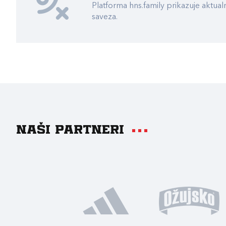
Platforma hns.family prikazuje akt
saveza.
Naši partneri