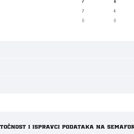
7
4
7
4
0
0
e točnost i ispravci podataka na Semafo