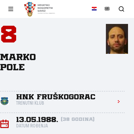
8
Marko
Pole
HNK Fruškogorac
TRENUTNI KLUB
13.05.1988.
(38 godina)
DATUM ROĐENJA