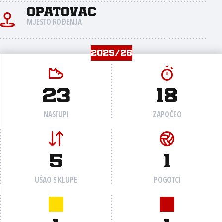
Opatovac
MJESTO ROĐENJA
2025/26
23
18
NASTUPI
ZAPOČEO
5
1
UŠAO S KLUPE
POGOTCI