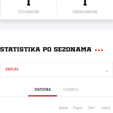
1
1
ŽUTI KARTONI
CRVENI KARTONI
Statistika po sezonama
2025/26
STATISTIKA
UTAKMICE
Nastupi
Pogotci
Žuti k.
Crveni k.