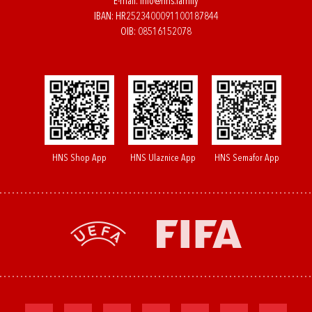
E-mail:
info@hns.family
IBAN: HR2523400091100187844
OIB: 08516152078
HNS Shop App
HNS Ulaznice App
HNS Semafor App