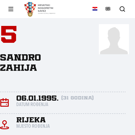
5
Sandro
Zahija
06.01.1995.
(31 godina)
DATUM ROĐENJA
Rijeka
MJESTO ROĐENJA