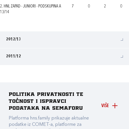
2. HNL ZAPAD - JUNIORI - PODSKUPINA A
7
0
2
0
13/14
2012/13
2011/12
Politika privatnosti te
točnost i ispravci
VIŠE
podataka na Semaforu
Platforma hns.family prikazuje aktualne
podatke iz COMET-a, platforme za