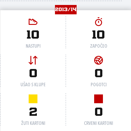
2013/14
10
10
NASTUPI
ZAPOČEO
0
0
UŠAO S KLUPE
POGOTCI
2
0
ŽUTI KARTONI
CRVENI KARTONI