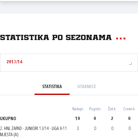
Statistika po sezonama
2013/14
STATISTIKA
UTAKMICE
Nastupi
Pogotci
Žuti k.
Crveni k.
UKUPNO
10
0
2
0
2. HNL ZAPAD - JUNIORI 13/14 - LIGA 8-11
3
0
0
0
MJESTA (A)