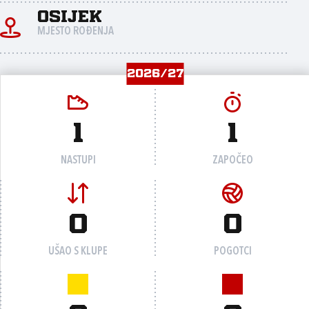
Osijek
MJESTO ROĐENJA
2026/27
1
1
NASTUPI
ZAPOČEO
0
0
UŠAO S KLUPE
POGOTCI