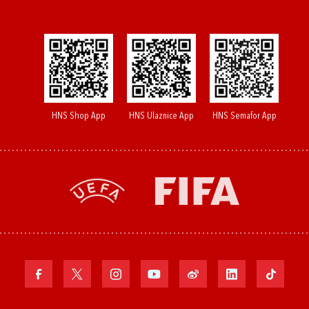
HNS Shop App
HNS Ulaznice App
HNS Semafor App