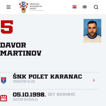
5
Davor
Martinov
ŠNK Polet Karanac
TRENUTNI KLUB
05.10.1998.
(27 godina)
DATUM ROĐENJA