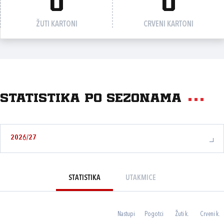
0
0
ŽUTI KARTONI
CRVENI KARTONI
Statistika po sezonama
2026/27
STATISTIKA
UTAKMICE
Nastupi
Pogotci
Žuti k.
Crveni k.