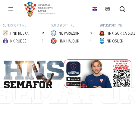
SUPERSPORT HNL
SUPERSPORT HNL
SUPERSPORT HNL
HNK RIJEKA
2
NK VARAŽDIN
2
HNK GORICA S.D.
NK RUDEŠ
1
HNK HAJDUK
1
NK OSIJEK
semafor
SEMAFO