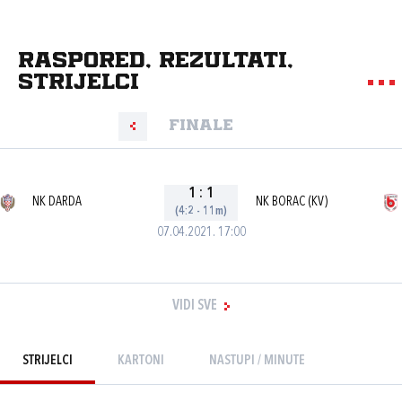
Raspored, rezultati,
strijelci
Finale
1
:
1
NK DARDA
NK BORAC (KV)
(4:2 - 11m)
07.04.2021. 17:00
VIDI SVE
STRIJELCI
KARTONI
NASTUPI / MINUTE