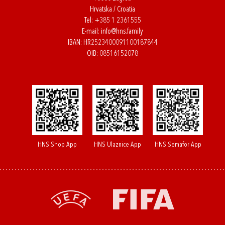
Hrvatska / Croatia
Tel:
+385 1 2361555
E-mail:
info@hns.family
IBAN: HR2523400091100187844
OIB: 08516152078
HNS Shop App
HNS Ulaznice App
HNS Semafor App