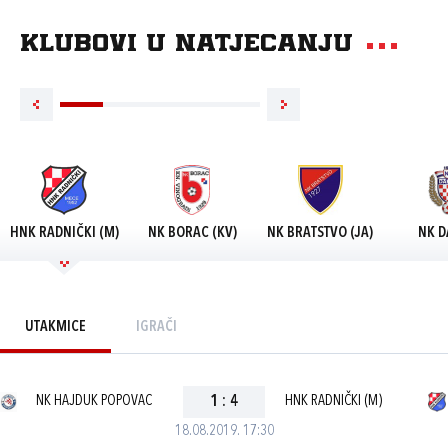
Klubovi u natjecanju
HNK RADNIČKI (M)
NK BORAC (KV)
NK BRATSTVO (JA)
NK D
UTAKMICE
IGRAČI
NK HAJDUK POPOVAC
1
:
4
HNK RADNIČKI (M)
18.08.2019. 17:30