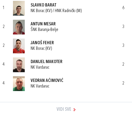
SLAVKO BARAT
1
6
NK Borac (KV) / HNK Radnički (M)
ANTUN MESAR
2
3
ŠNK Baranja-Belje
JANOŠ FEHER
2
3
NK Borac (KV)
DANIJEL MAKOTER
4
2
NK Vardarac
VEDRAN AĆIMOVIĆ
4
2
NK Vardarac
VIDI SVE